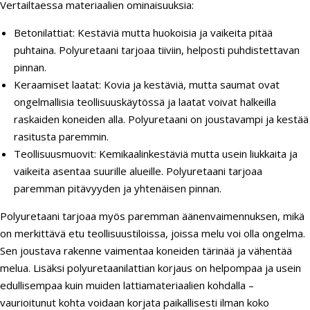
Vertailtaessa materiaalien ominaisuuksia:
Betonilattiat: Kestäviä mutta huokoisia ja vaikeita pitää
puhtaina. Polyuretaani tarjoaa tiiviin, helposti puhdistettavan
pinnan.
Keraamiset laatat: Kovia ja kestäviä, mutta saumat ovat
ongelmallisia teollisuuskäytössä ja laatat voivat halkeilla
raskaiden koneiden alla. Polyuretaani on joustavampi ja kestää
rasitusta paremmin.
Teollisuusmuovit: Kemikaalinkestäviä mutta usein liukkaita ja
vaikeita asentaa suurille alueille. Polyuretaani tarjoaa
paremman pitävyyden ja yhtenäisen pinnan.
Polyuretaani tarjoaa myös paremman äänenvaimennuksen, mikä
on merkittävä etu teollisuustiloissa, joissa melu voi olla ongelma.
Sen joustava rakenne vaimentaa koneiden tärinää ja vähentää
melua. Lisäksi polyuretaanilattian korjaus on helpompaa ja usein
edullisempaa kuin muiden lattiamateriaalien kohdalla –
vaurioitunut kohta voidaan korjata paikallisesti ilman koko