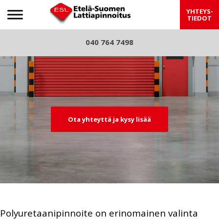
Etelä-Suomen Lattiapinnoitus
YHTEYS-
TIEDOT
S
040 764 7498
Pre
Nex
k
viou
t
i
p
s
t
o
c
Ota yhteyttä ja kysy lisää
o
n
t
e
n
t
Polyuretaanipinnoite on erinomainen valinta