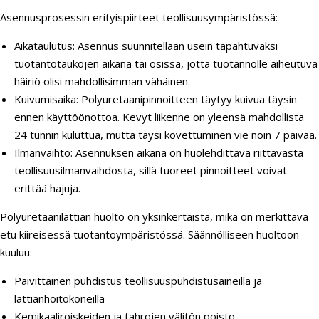
Asennusprosessin erityispiirteet teollisuusympäristössä:
Aikataulutus: Asennus suunnitellaan usein tapahtuvaksi
tuotantotaukojen aikana tai osissa, jotta tuotannolle aiheutuva
häiriö olisi mahdollisimman vähäinen.
Kuivumisaika: Polyuretaanipinnoitteen täytyy kuivua täysin
ennen käyttöönottoa. Kevyt liikenne on yleensä mahdollista
24 tunnin kuluttua, mutta täysi kovettuminen vie noin 7 päivää.
Ilmanvaihto: Asennuksen aikana on huolehdittava riittävästä
teollisuusilmanvaihdosta, sillä tuoreet pinnoitteet voivat
erittää hajuja.
Polyuretaanilattian huolto on yksinkertaista, mikä on merkittävä
etu kiireisessä tuotantoympäristössä. Säännölliseen huoltoon
kuuluu:
Päivittäinen puhdistus teollisuuspuhdistusaineilla ja
lattianhoitokoneilla
Kemikaaliroiskeiden ja tahrojen välitön poisto