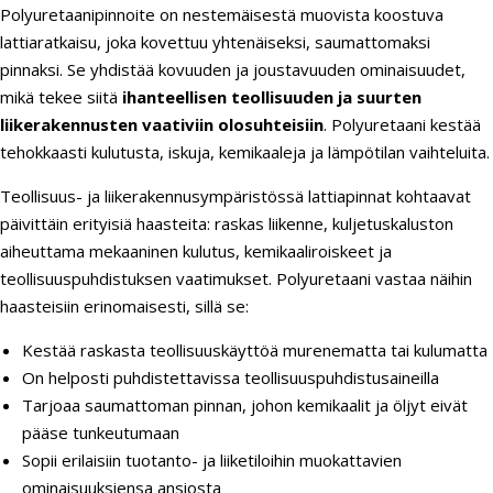
Polyuretaanipinnoite on nestemäisestä muovista koostuva
lattiaratkaisu, joka kovettuu yhtenäiseksi, saumattomaksi
pinnaksi. Se yhdistää kovuuden ja joustavuuden ominaisuudet,
mikä tekee siitä
ihanteellisen teollisuuden ja suurten
liikerakennusten vaativiin olosuhteisiin
. Polyuretaani kestää
tehokkaasti kulutusta, iskuja, kemikaaleja ja lämpötilan vaihteluita.
Teollisuus- ja liikerakennusympäristössä lattiapinnat kohtaavat
päivittäin erityisiä haasteita: raskas liikenne, kuljetuskaluston
aiheuttama mekaaninen kulutus, kemikaaliroiskeet ja
teollisuuspuhdistuksen vaatimukset. Polyuretaani vastaa näihin
haasteisiin erinomaisesti, sillä se:
Kestää raskasta teollisuuskäyttöä murenematta tai kulumatta
On helposti puhdistettavissa teollisuuspuhdistusaineilla
Tarjoaa saumattoman pinnan, johon kemikaalit ja öljyt eivät
pääse tunkeutumaan
Sopii erilaisiin tuotanto- ja liiketiloihin muokattavien
ominaisuuksiensa ansiosta