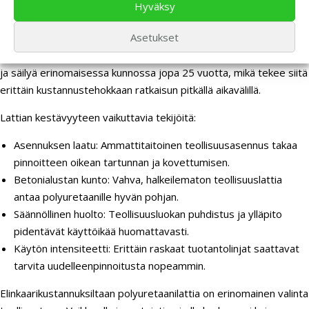
Oikein asennettu ja huollettu polyuretaanipinnoitettu lattia kestää
Hyväksy
teollisuusympäristössä tyypillisesti 15-20 vuotta ennen kuin se
Asetukset
vaatii merkittäviä korjaustoimenpiteitä.
Korkealaatuinen
polyuretaanipinnoite voi jopa ylittää tämän odotusarvon
ja säilyä erinomaisessa kunnossa jopa 25 vuotta, mikä tekee siitä
erittäin kustannustehokkaan ratkaisun pitkällä aikavälillä.
Lattian kestävyyteen vaikuttavia tekijöitä:
Asennuksen laatu: Ammattitaitoinen teollisuusasennus takaa
pinnoitteen oikean tartunnan ja kovettumisen.
Betonialustan kunto: Vahva, halkeilematon teollisuuslattia
antaa polyuretaanille hyvän pohjan.
Säännöllinen huolto: Teollisuusluokan puhdistus ja ylläpito
pidentävät käyttöikää huomattavasti.
Käytön intensiteetti: Erittäin raskaat tuotantolinjat saattavat
tarvita uudelleenpinnoitusta nopeammin.
Elinkaarikustannuksiltaan polyuretaanilattia on erinomainen valinta