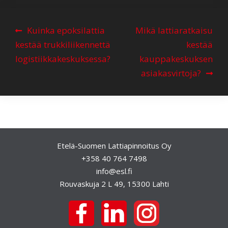
A
Kuinka epoksilattia
Mikä lattiaratkaisu
r
kestää trukkiliikennettä
kestää
t
logistiikkakeskuksessa?
kauppakeskuksen
i
asiakasvirtoja?
k
k
e
l
Etelä-Suomen Lattiapinnoitus Oy
i
+358 40 764 7498
e
info@esl.fi
n
Rouvaskuja 2 L 49, 15300 Lahti
s
e
l