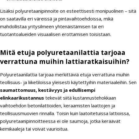
Lisäksi polyuretaanipinnoite on esteettisesti monipuolinen – sitä
on saatavilla eri väreissä ja pintavaihtoehdoissa, mikä
mahdollistaa yritysilmeen yhtenäistämisen tai eri
tuotantoalueiden visuaalisen erottamisen toisistaan.
Mitä etuja polyuretaanilattia tarjoaa
verrattuna muihin lattiaratkaisuihin?
Polyuretaanilattia tarjoaa merkittäviä etuja verrattuna muihin
teollisuus- ja liiketiloissa yleisesti käytettyihin materiaaleihin. Sen
saumattomuus, kestävyys ja edullisempi
elinkaarikustannus
tekevät siitä kustannustehokkaan
vaihtoehdon betonilattioiden, keraamisten laattojen ja
teollisuusmuovien rinnalla. Toisin kuin laatoitetuissa lattioissa,
polyuretaanipinnoitteessa ei ole saumoja, jotka keräävät
kemikaaleja tai voivat vaurioitua.