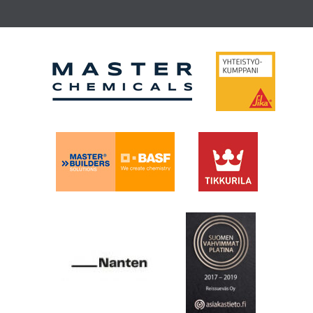
a
u
s