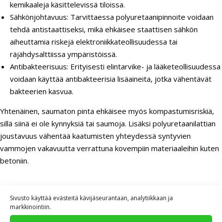
kemikaaleja käsittelevissä tiloissa.
Sähkönjohtavuus: Tarvittaessa polyuretaanipinnoite voidaan
tehdä antistaattiseksi, mikä ehkäisee staattisen sähkön
aiheuttamia riskejä elektroniikkateollisuudessa tai
räjähdysalttiissa ympäristöissä.
Antibakteerisuus: Erityisesti elintarvike- ja lääketeollisuudessa
voidaan käyttää antibakteerisia lisäaineita, jotka vähentävät
bakteerien kasvua.
Yhtenäinen, saumaton pinta ehkäisee myös kompastumisriskiä,
sillä siinä ei ole kynnyksiä tai saumoja. Lisäksi polyuretaanilattian
joustavuus vähentää kaatumisten yhteydessä syntyvien
vammojen vakavuutta verrattuna kovempiin materiaaleihin kuten
betoniin.
Kuinka kauan polyuretaanipinnoitettu
Sivusto käyttää evästeitä kävijäseurantaan, analytiikkaan ja
lattia kestää teollisuusympäristössä?
markkinointiin.