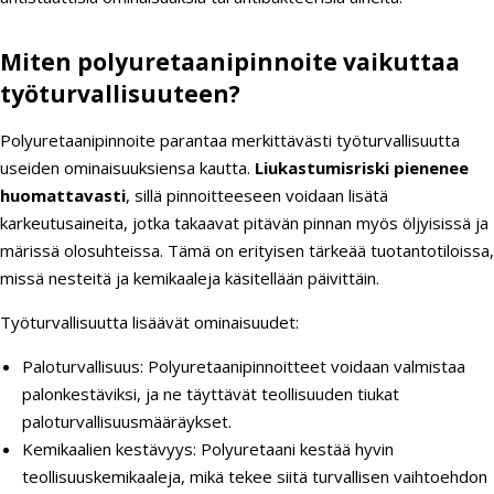
Miten polyuretaanipinnoite vaikuttaa
työturvallisuuteen?
Polyuretaanipinnoite parantaa merkittävästi työturvallisuutta
useiden ominaisuuksiensa kautta.
Liukastumisriski pienenee
huomattavasti
, sillä pinnoitteeseen voidaan lisätä
karkeutusaineita, jotka takaavat pitävän pinnan myös öljyisissä ja
märissä olosuhteissa. Tämä on erityisen tärkeää tuotantotiloissa,
missä nesteitä ja kemikaaleja käsitellään päivittäin.
Työturvallisuutta lisäävät ominaisuudet:
Paloturvallisuus: Polyuretaanipinnoitteet voidaan valmistaa
palonkestäviksi, ja ne täyttävät teollisuuden tiukat
paloturvallisuusmääräykset.
Kemikaalien kestävyys: Polyuretaani kestää hyvin
teollisuuskemikaaleja, mikä tekee siitä turvallisen vaihtoehdon