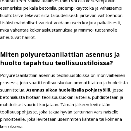
teollisuuteen. Vaikka alkuinvestointi voi olla korkeampi kuin
esimerkiksi pelkällä betonilla, pidempi käyttöikä ja vähäisempi
huoltotarve tekevät siitä taloudellisesti järkevän vaihtoehdon.
Lisäksi mahdolliset vauriot voidaan usein korjata paikallisesti,
mikä vähentää kokonaiskustannuksia ja minimoi tuotannolle
aiheutuvat häiriöt.
Miten polyuretaanilattian asennus ja
huolto tapahtuu teollisuustiloissa?
Polyuretaanilattian asennus teollisuustiloissa on monivaiheinen
prosessi, joka vaatii teollisuusluokan ammattitaitoa ja huolellista
suunnittelua.
Asennus alkaa huolellisella pohjatyöllä
, jossa
betonialusta hiotaan teollisuusluokan laitteilla, puhdistetaan ja
mahdolliset vauriot korjataan. Tämän jälkeen levitetään
teollisuuspohjuste, joka takaa hyvän tartunnan varsinaiselle
pinnoitteelle, joka levitetään useimmiten kahtena tai kolmena
kerroksena.