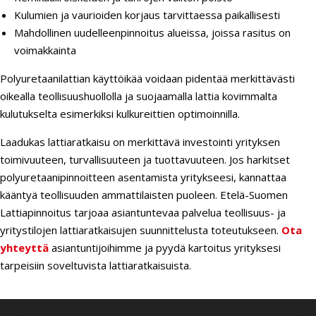
Kulumien ja vaurioiden korjaus tarvittaessa paikallisesti
Mahdollinen uudelleenpinnoitus alueissa, joissa rasitus on
voimakkainta
Polyuretaanilattian käyttöikää voidaan pidentää merkittävästi
oikealla teollisuushuollolla ja suojaamalla lattia kovimmalta
kulutukselta esimerkiksi kulkureittien optimoinnilla.
Laadukas lattiaratkaisu on merkittävä investointi yrityksen
toimivuuteen, turvallisuuteen ja tuottavuuteen. Jos harkitset
polyuretaanipinnoitteen asentamista yritykseesi, kannattaa
kääntyä teollisuuden ammattilaisten puoleen. Etelä-Suomen
Lattiapinnoitus tarjoaa asiantuntevaa palvelua teollisuus- ja
yritystilojen lattiaratkaisujen suunnittelusta toteutukseen.
Ota
yhteyttä
asiantuntijoihimme ja pyydä kartoitus yrityksesi
tarpeisiin soveltuvista lattiaratkaisuista.