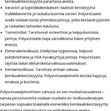
kemikaalinkestävyyttä parantavia aineita.
Varastot ja logistiikkakeskukset: Vaativat kestävyyttä
trukkiliikennettä ja raskaita kuormia varten. Polyuretaanin
avulla voidaan luoda yhtenäisiä pintoja, jotka kestävät pyörien
ja raskaiden laitteiden kulutusta.
Toimistotilat: Tarvitsevat esteettisiä ja helppohoitoisia
pintoja. Polyuretaanin laaja värivalikoima tukee yrityksen
ilmettä.
Elintarviketeollisuus: Edellyttää hygieenisiä, helposti
puhdistettavia ja FDA-hyväksyttyjä pintoja. Polyuretaani
täyttää tiukat elintarviketurvallisuusvaatimukset.
Kemianteollisuus: Tarvitsee erittäin vahvaa
kemikaalinkestävyyttä. Polyuretaanipinnoite kestää happoja,
emäksiä ja liuottimia.
Polyuretaanipinnoitteen vahvuus on sen muokattavuudessa –
samaa perustuotetta voidaan muokata eri teollisuudenalojen
tarpeisiin sopivaksi lisäämällä esimerkiksi kemikaalinkestävyyttä,
antistaattisia ominaisuuksia tai antibakteerisia aineita.