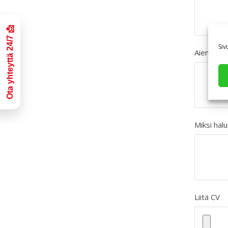
Siv
Aiempi t
Miksi halu
Liitä CV