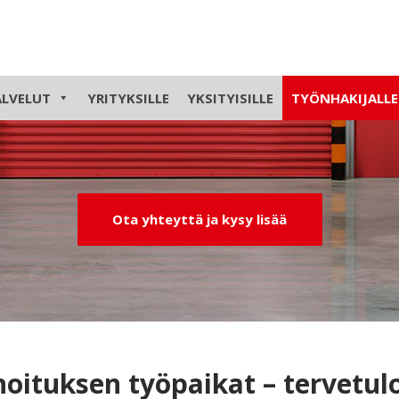
itus
ALVELUT
YRITYKSILLE
YKSITYISILLE
TYÖNHAKIJALLE
Ota yhteyttä ja kysy lisää
oituksen työpaikat – tervetulo