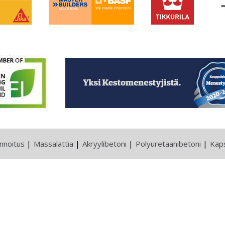
innoitus
Massalattia
Akryylibetoni
Polyuretaanibetoni
Kaps