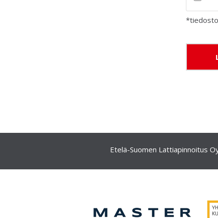
*tiedost
Please le
Etelä-Suomen Lattiapinnoitus O