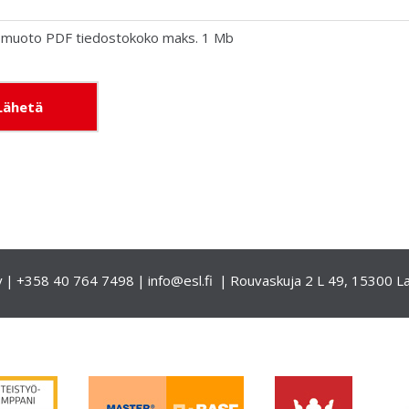
omuoto PDF tiedostokoko maks. 1 Mb
ave this field empty.
y
+358 40 764 7498
info@esl.fi
Rouvaskuja 2 L 49, 15300 La