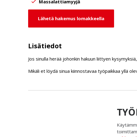
Massalattiamyyjä
Lähetä hakemus lomakkeella
Lisätiedot
Jos sinulla herää johonkin hakuun liittyen kysymyksiä, 
Mikäli et löydä sinua kiinnostavaa työpaikkaa yllä o
TYÖ
Käytämme
toimittam