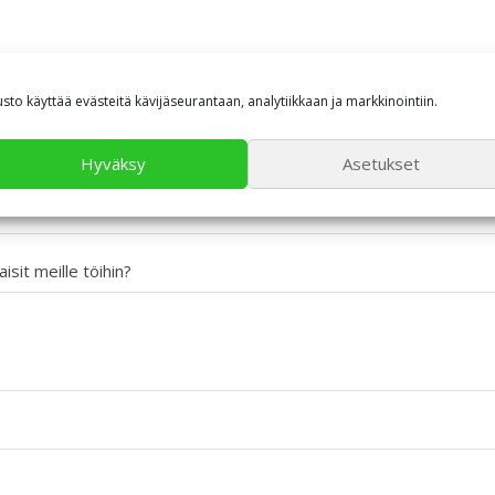
usto käyttää evästeitä kävijäseurantaan, analytiikkaan ja markkinointiin.
yökokemus
Hyväksy
Asetukset
aisit meille töihin?