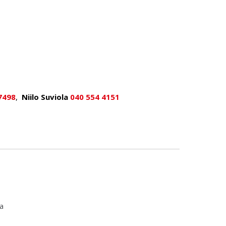
7498
,
Niilo Suviola
040 554 4151
a