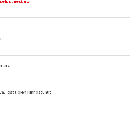
iselosteesta »
ti
umero
ä, josta olen kiinnostunut