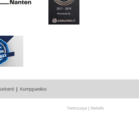
elointi
Kumppaniksi
Tietosuoja
|
Netello