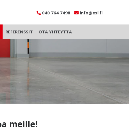
040 764 7498
info@esl.fi
REFERENSSIT
OTA YHTEYTTÄ
a meille!