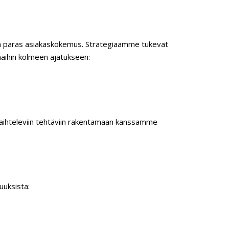
ota paras asiakaskokemus. Strategiaamme tukevat
näihin kolmeen ajatukseen:
 vaihteleviin tehtäviin rakentamaan kanssamme
uuksista: