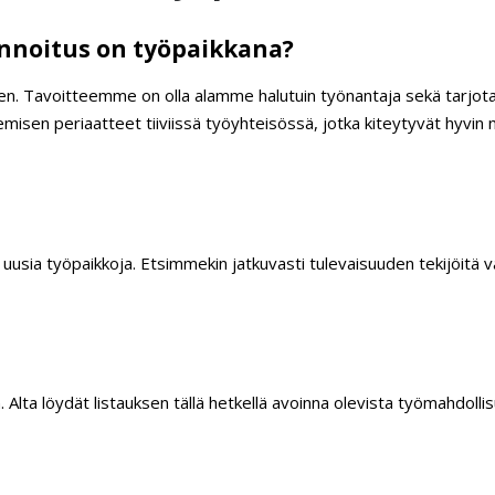
innoitus on työpaikkana?
inen. Tavoitteemme on olla alamme halutuin työnantaja sekä tarj
misen periaatteet tiiviissä työyhteisössä, jotka kiteytyvät hyvin 
uusia työpaikkoja. Etsimmekin jatkuvasti tulevaisuuden tekijöitä
. Alta löydät listauksen tällä hetkellä avoinna olevista työmahdollis