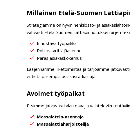
t
Millainen Etelä-Suomen Lattiap
Strategiamme on hyvin henkilöstö- ja asiakaslähtö
vahvasti Etelä-Suomen Lattiapinnoituksen arjen teke
Innostava työpaikka
Rohkea yrittäjäasenne
Paras asiakaskokemus
Laajennamme liiketoimintaa ja tarjoamme jatkuvasti 
entistä parempia asiakasratkaisuja.
Avoimet työpaikat
Etsimme jatkuvasti alan osaajia vaihteleviin tehtäviin
Massalattia-asentaja
Massalattiaharjoittelija