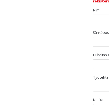
rekister
Nimi
Sähköpos
Puhelinn
Työtehtäv
Koulutus