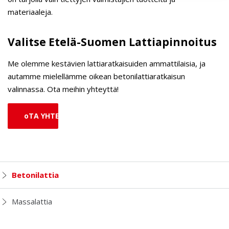
materiaaleja.
Valitse Etelä-Suomen Lattiapinnoitus
Me olemme kestävien lattiaratkaisuiden ammattilaisia, ja
autamme mielellämme oikean betonilattiaratkaisun
valinnassa. Ota meihin yhteyttä!
oTA YHTEYTTÄ
Betonilattia
Massalattia