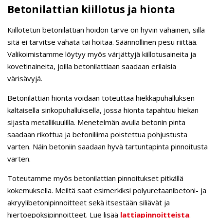
Betonilattian kiillotus ja hionta
Kiillotetun betonilattian hoidon tarve on hyvin vähäinen, sillä
sitä ei tarvitse vahata tai hoitaa. Säännöllinen pesu riittää.
Valikoimistamme löytyy myös värjättyjä kiillotusaineita ja
kovetinaineita, joilla betonilattiaan saadaan erilaisia
värisävyjä.
Betonilattian hionta voidaan toteuttaa hiekkapuhalluksen
kaltaisella sinkopuhalluksella, jossa hionta tapahtuu hiekan
sijasta metallikuulilla. Menetelmän avulla betonin pinta
saadaan rikottua ja betoniliima poistettua pohjustusta
varten. Näin betoniin saadaan hyvä tartuntapinta pinnoitusta
varten.
Toteutamme myös betonilattian pinnoitukset pitkällä
kokemuksella. Meiltä saat esimerkiksi polyuretaanibetoni- ja
akryylibetonipinnoitteet sekä itsestään siliävät ja
hiertoepoksipinnoitteet. Lue lisää
lattiapinnoitteista
.