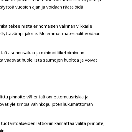
äyttöä vuosien ajan ja voidaan räätälöidä
kä tekee niistä erinomaisen valinnan vilkkaille
llyttävämpi jaloille. Molemmat materiaalit voidaan
entää asennusaikaa ja minimoi liiketoiminnan
a vaativat huolellista saumojen huoltoa ja voivat
alittu pinnoite vähentää onnettomuusriskiä ja
 ovat yleisimpiä vahinkoja, joten liukumattoman
tuotantoalueiden lattioihin kannattaa valita pinnoite,
in.