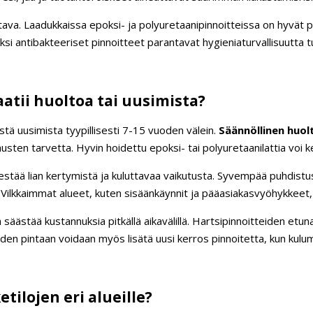
tava. Laadukkaissa epoksi- ja polyuretaanipinnoitteissa on hyvät 
ksi antibakteeriset pinnoitteet parantavat hygieniaturvallisuutta 
vaatii huoltoa tai uusimista?
llistä uusimista tyypillisesti 7-15 vuoden välein.
Säännöllinen huol
jausten tarvetta. Hyvin hoidettu epoksi- tai polyuretaanilattia voi
 estää lian kertymistä ja kuluttavaa vaikutusta. Syvempää puhdistus
 Vilkkaimmat alueet, kuten sisäänkäynnit ja pääasiakasvyöhykkeet,
äästää kustannuksia pitkällä aikavälillä. Hartsipinnoitteiden etuna 
oiden pintaan voidaan myös lisätä uusi kerros pinnoitetta, kun kulu
etilojen eri alueille?