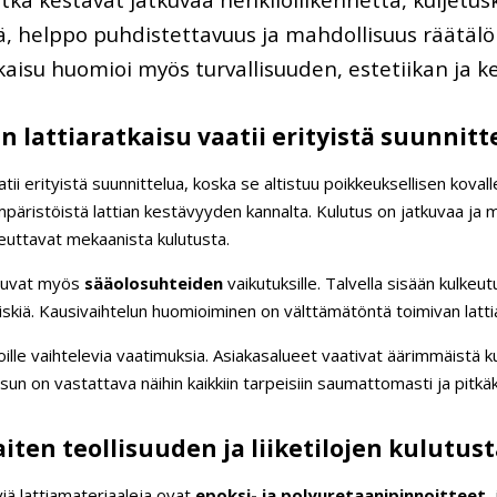
, helppo puhdistettavuus ja mahdollisuus räätälöidä
aisu huomioi myös turvallisuuden, estetiikan ja k
n lattiaratkaisu vaatii erityistä suunnitt
atii erityistä suunnittelua, koska se altistuu poikkeuksellisen kovall
mpäristöistä lattian kestävyyden kannalta. Kulutus on jatkuvaa ja 
heuttavat mekaanista kulutusta.
istuvat myös
sääolosuhteiden
vaikutuksille. Talvella sisään kulkeut
riskiä. Kausivaihtelun huomioiminen on välttämätöntä toimivan latti
ioille vaihtelevia vaatimuksia. Asiakasalueet vaativat äärimmäistä k
isun on vastattava näihin kaikkiin tarpeisiin saumattomasti ja pitkä
iten teollisuuden ja liiketilojen kulutust
viä lattiamateriaaleja ovat
epoksi- ja polyuretaanipinnoitteet
,