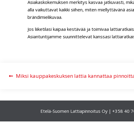
Asiakaskokemuksen merkitys kasvaa jatkuvasti, mikä n
alla vaikuttavat kaikki siihen, miten miellyttävänä asi
brändimielikuvaa.
Jos liiketilasi kaipaa kestävää ja toimivaa lattiaratka
Asiantuntijamme suunnittelevat kanssasi lattiaratka
A
Miksi kauppakeskuksen lattia kannattaa pinnoitta
r
t
i
k
Etelä-Suomen Lattiapinnoitus Oy
+358 40 7
k
e