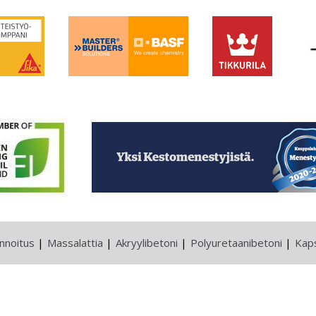
innoitus
Massalattia
Akryylibetoni
Polyuretaanibetoni
Kaps