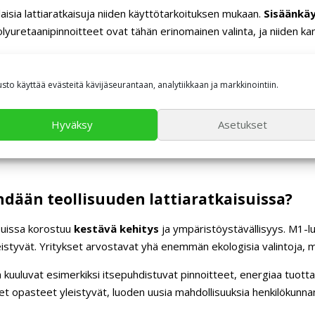
ilaisia lattiaratkaisuja niiden käyttötarkoituksen mukaan.
Sisäänkäy
olyuretaanipinnoitteet ovat tähän erinomainen valinta, ja niiden kan
ja helppo puhdistettavuus. Epoksipinnoitteet ja korkealaatuiset po
usto käyttää evästeitä kävijäseurantaan, analytiikkaan ja markkinointiin.
on tärkeää, joten monipuoliset väri- ja kuviovaihtoehdot ovat eduksi
vainasemassa. Saumattomat pinnoitteet, kuten polyuretaani ja epo
Hyväksy
Asetukset
ta. Varastoalueilla taas betonin suojaus- ja pinnoitusratkaisut ov
dään teollisuuden lattiaratkaisuissa?
isuissa korostuu
kestävä kehitys
ja ympäristöystävällisyys. M1-lu
eistyvät. Yritykset arvostavat yhä enemmän ekologisia valintoja, mi
n kuuluvat esimerkiksi itsepuhdistuvat pinnoitteet, energiaa tuotta
aliset opasteet yleistyvät, luoden uusia mahdollisuuksia henkilöku