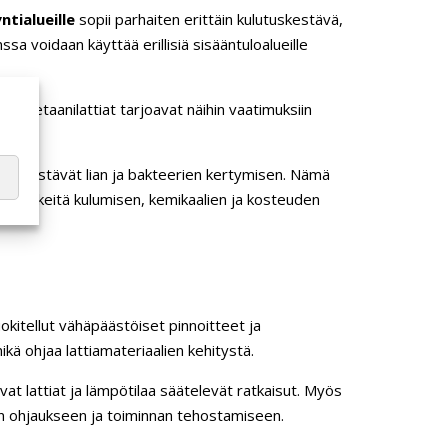
ntialueille
sopii parhaiten erittäin kulutuskestävä,
ssa voidaan käyttää erillisiä sisääntuloalueille
lyuretaanilattiat tarjoavat näihin vaatimuksiin
.
ksi, estävät lian ja bakteerien kertymisen. Nämä
at tärkeitä kulumisen, kemikaalien ja kosteuden
okitellut vähäpäästöiset pinnoitteet ja
kä ohjaa lattiamateriaalien kehitystä.
vat lattiat ja lämpötilaa säätelevät ratkaisut. Myös
nnan ohjaukseen ja toiminnan tehostamiseen.