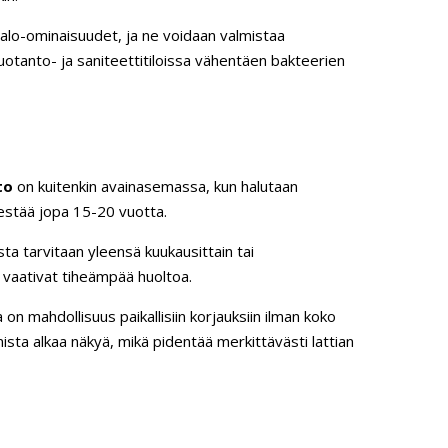
palo-ominaisuudet, ja ne voidaan valmistaa
tuotanto- ja saniteettitiloissa vähentäen bakteerien
to
on kuitenkin avainasemassa, kun halutaan
 kestää jopa 15-20 vuotta.
ta tarvitaan yleensä kuukausittain tai
 vaativat tiheämpää huoltoa.
on mahdollisuus paikallisiin korjauksiin ilman koko
mista alkaa näkyä, mikä pidentää merkittävästi lattian