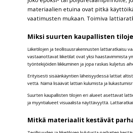
t
materiaalien etuina ovat pitkä käyttöikä
vaatimusten mukaan. Toimiva lattiaratk
Miksi suurten kaupallisten tiloje
Liiketilojen ja teollisuusrakennusten lattiaratkaisu va
vastaanottavat liiketilat ovat yksi haastavimmista y
työntekijöiden liikkuminen ja jopa raskas kuljetus ai
Erityisesti sisäänkäyntien läheisyydessä lattiat alt
vettä. Nämä lisäävät lattian kulumista ja liukastumis
Suurten kaupallisten tilojen eri alueet asettavat latt
ja myyntialueet visuaalista näyttävyyttä. Lattiaratka
Mitkä materiaalit kestävät parha
Teollisuuden ja liiketilojen kulutusta parhaiten kestä