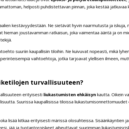
mattoman, helposti puhdistettavan pinnan, joka kestää jatkuvaa k
alien kestävyydestään. Ne sietävät hyvin naarmutusta ja iskuja, mi
avat hieman joustavamman ratkaisun, joka vaimentaa ääntä ja on mie
tekijä.
toehto suuriin kaupallisiin tiloihin. Ne kuivuvat nopeasti, mikä lyh
perinteisempiä vaihtoehtoja, jotka tarjoavat ylellisen ilmeen, mutt
iketilojen turvallisuuteen?
vallisuuteen erityisesti
liukastumisten ehkäisyn
kautta. Oikein v
lisuutta. Suurissa kaupallisissa tiloissa liukastumisonnettomuudet
ka lisää kitkaa erityisesti märissä olosuhteissa. Sisäänkäyntien ja 
 vesi, jää ja tuotantoroiskeet aiheuttavat suurimman liukastumisrisk