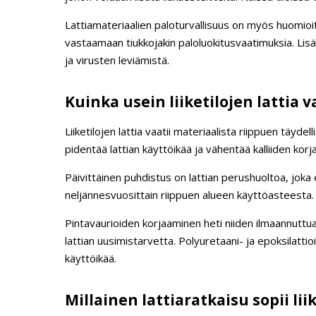
Lattiamateriaalien paloturvallisuus on myös huomioi
vastaamaan tiukkojakin paloluokitusvaatimuksia. Lisä
ja virusten leviämistä.
Kuinka usein liiketilojen lattia 
Liiketilojen lattia vaatii materiaalista riippuen täyde
pidentää lattian käyttöikää ja vähentää kalliiden kor
Päivittäinen puhdistus on lattian perushuoltoa, joka
neljännesvuosittain riippuen alueen käyttöasteesta.
Pintavaurioiden korjaaminen heti niiden ilmaannuttua s
lattian uusimistarvetta. Polyuretaani- ja epoksilatti
käyttöikää.
Millainen lattiaratkaisu sopii liik