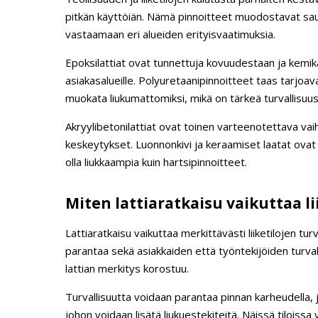
pitkän käyttöiän. Nämä pinnoitteet muodostavat sau
vastaamaan eri alueiden erityisvaatimuksia.
Epoksilattiat ovat tunnettuja kovuudestaan ja kemika
asiakasalueille. Polyuretaanipinnoitteet taas tarjo
muokata liukumattomiksi, mikä on tärkeä turvallisuus
Akryylibetonilattiat ovat toinen varteenotettava vaih
keskeytykset. Luonnonkivi ja keraamiset laatat ovat 
olla liukkaampia kuin hartsipinnoitteet.
Miten lattiaratkaisu vaikuttaa li
Lattiaratkaisu vaikuttaa merkittävästi liiketilojen tur
parantaa sekä asiakkaiden että työntekijöiden turval
lattian merkitys korostuu.
Turvallisuutta voidaan parantaa pinnan karheudella, jo
johon voidaan lisätä liukuestekiteitä. Näissä tiloissa