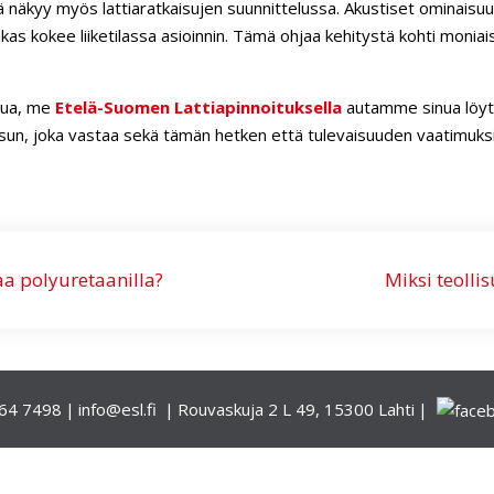
äkyy myös lattiaratkaisujen suunnittelussa. Akustiset ominaisuude
akas kokee liiketilassa asioinnin. Tämä ohjaa kehitystä kohti moniais
isua, me
Etelä-Suomen Lattiapinnoituksella
autamme sinua löytä
isun, joka vastaa sekä tämän hetken että tulevaisuuden vaatimuksi
a polyuretaanilla?
Miksi teolli
64 7498
info@esl.fi
Rouvaskuja 2 L 49, 15300 Lahti