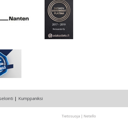
elointi
Kumppaniksi
Tietosuoja
|
Netello