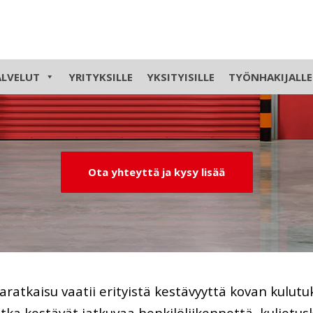
itus
ALVELUT
YRITYKSILLE
YKSITYISILLE
TYÖNHAKIJALLE
Ota yhteyttä ja kysy lisää
tiaratkaisu vaatii erityistä kestävyyttä kovan kulu
otka kestävät jatkuvaa henkilöliikennettä, kuljetus