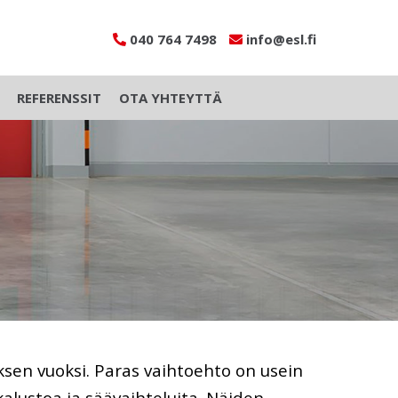
040 764 7498
info@esl.fi
REFERENSSIT
OTA YHTEYTTÄ
tuksen vuoksi. Paras vaihtoehto on usein
kalustoa ja säävaihteluita. Näiden