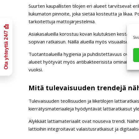
Suurten kaupallisten tilojen eri alueet tarvitsevat er
liukumaton pinnoite, joka sietää kosteutta ja likaa. P
tarkoitettuja mattojärjestelmiä.
Asiakasalueilla korostuu kovan kulutuksen kestävyys 
Siv
sopivan ratkaisun. Näillä alueilla myös visuaalisuus 
Tuotantoalueilla hygienia ja puhdistettavuus ovat a
alueet hyötyvät myös antibakteerisista ominaisuuksis
vuoksi.
Mitä tulevaisuuden trendejä näh
Tulevaisuuden teollisuuden ja liiketilojen lattiaratka
kierrätysmateriaaleja hyödyntävät lattiaratkaisut yl
Älykkäät lattiamateriaalit ovat nouseva trendi. Näihi
lattioihin integroitavat valaistusratkaisut ja digita