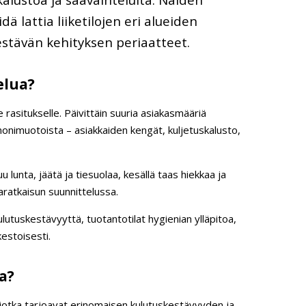
 lattia liiketilojen eri alueiden
estävän kehityksen periaatteet.
elua?
e rasitukselle. Päivittäin suuria asiakasmääriä
monimuotoista – asiakkaiden kengät, kuljetuskalusto,
uu lunta, jäätä ja tiesuolaa, kesällä taas hiekkaa ja
aratkaisun suunnittelussa.
ulutuskestävyyttä, tuotantotilat hygienian ylläpitoa,
kestoisesti.
a?
 jotka tarjoavat erinomaisen kulutuskestävyyden ja