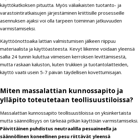
käyttökatkoksen pituutta. Myös väliaikaisten tuotanto- ja
varastointiratkaisujen järjestäminen kriittisille prosesseille
asennuksen ajaksi voi olla tarpeen toiminnan jatkuvuuden
varmistamiseksi.
Käyttöönottoaika lattian valmistumisen jälkeen riippuu
materiaalista ja käyttöasteesta. Kevyt liikenne voidaan yleensä
sallia 24 tunnin kuluttua viimeisen kerroksen levittämisestä,
mutta raskaan kaluston, kuten trukkien ja tuotantolaitteiden,
käyttö vaatii usein 5-7 päivän täydellisen kovettumisajan.
Miten massalattian kunnossapito ja
ylläpito toteutetaan teollisuustiloissa?
Massalattian kunnossapito teollisuustiloissa on yksinkertaista
mutta säännöllisyys on tärkeää pitkän käyttöiän varmistamiseksi.
Päivittäinen puhdistus neutraalilla pesuaineella ja
säännöllinen koneellinen pesu riittävät yleensä