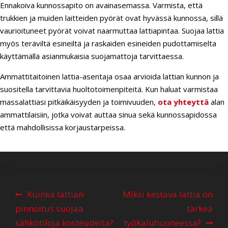
Ennakoiva kunnossapito on avainasemassa. Varmista, että
trukkien ja muiden laitteiden pyörät ovat hyvässä kunnossa, sillä
vaurioituneet pyörät voivat naarmuttaa lattiapintaa. Suojaa lattia
myös teräviltä esineiltä ja raskaiden esineiden pudottamiselta
käyttämällä asianmukaisia suojamattoja tarvittaessa.
Ammattitaitoinen lattia-asentaja osaa arvioida lattian kunnon ja
suositella tarvittavia huoltotoimenpiteitä. Kun haluat varmistaa
massalattiasi pitkäikäisyyden ja toimivuuden,
ota yhteyttä
alan
ammattilaisiin, jotka voivat auttaa sinua sekä kunnossapidossa
että mahdollisissa korjaustarpeissa.
A
Kuinka lattian
Miksi kestävä lattia on
r
pinnoitus suojaa
tärkeä
t
sähkötiloja kosteudelta?
työkaluhuoneessa?