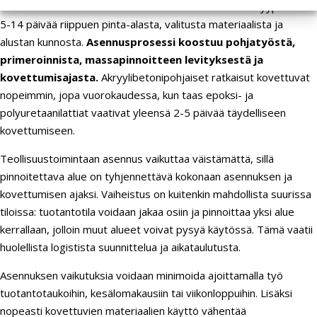
Massalattian asennus suuriin teollisuustiloihin kestää tyypillisesti
5-14 päivää riippuen pinta-alasta, valitusta materiaalista ja
alustan kunnosta.
Asennusprosessi koostuu pohjatyöstä,
primeroinnista, massapinnoitteen levityksestä ja
kovettumisajasta.
Akryylibetonipohjaiset ratkaisut kovettuvat
nopeimmin, jopa vuorokaudessa, kun taas epoksi- ja
polyuretaanilattiat vaativat yleensä 2-5 päivää täydelliseen
kovettumiseen.
Teollisuustoimintaan asennus vaikuttaa väistämättä, sillä
pinnoitettava alue on tyhjennettävä kokonaan asennuksen ja
kovettumisen ajaksi. Vaiheistus on kuitenkin mahdollista suurissa
tiloissa: tuotantotila voidaan jakaa osiin ja pinnoittaa yksi alue
kerrallaan, jolloin muut alueet voivat pysyä käytössä. Tämä vaatii
huolellista logistista suunnittelua ja aikataulutusta.
Asennuksen vaikutuksia voidaan minimoida ajoittamalla työ
tuotantotaukoihin, kesälomakausiin tai viikonloppuihin. Lisäksi
nopeasti kovettuvien materiaalien käyttö vähentää