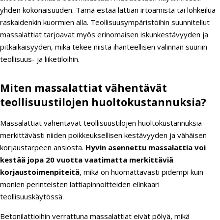
yhden kokonaisuuden. Tämä estää lattian irtoamista tai lohkeilua
raskaidenkin kuormien alla. Teollisuusympäristöihin suunnitellut
massalattiat tarjoavat myös erinomaisen iskunkestävyyden ja
pitkäikäisyyden, mikä tekee niistä ihanteellisen valinnan suuriin
teollisuus- ja liiketiloihin.
Miten massalattiat vähentävät
teollisuustilojen huoltokustannuksia?
Massalattiat vähentävät teollisuustilojen huoltokustannuksia
merkittävästi niiden poikkeuksellisen kestävyyden ja vähäisen
korjaustarpeen ansiosta.
Hyvin asennettu massalattia voi
kestää jopa 20 vuotta vaatimatta merkittäviä
korjaustoimenpiteitä
, mikä on huomattavasti pidempi kuin
monien perinteisten lattiapinnoitteiden elinkaari
teollisuuskäytössä.
Betonilattioihin verrattuna massalattiat eivät pölyä, mikä