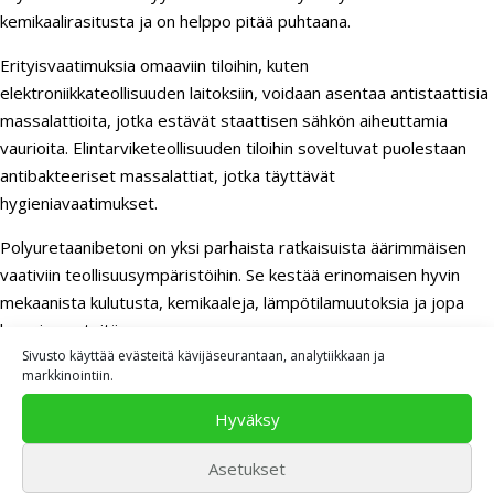
kemikaalirasitusta ja on helppo pitää puhtaana.
Erityisvaatimuksia omaaviin tiloihin, kuten
elektroniikkateollisuuden laitoksiin, voidaan asentaa antistaattisia
massalattioita, jotka estävät staattisen sähkön aiheuttamia
vaurioita. Elintarviketeollisuuden tiloihin soveltuvat puolestaan
antibakteeriset massalattiat, jotka täyttävät
hygieniavaatimukset.
Polyuretaanibetoni on yksi parhaista ratkaisuista äärimmäisen
vaativiin teollisuusympäristöihin. Se kestää erinomaisen hyvin
mekaanista kulutusta, kemikaaleja, lämpötilamuutoksia ja jopa
kuumia nesteitä.
Sivusto käyttää evästeitä kävijäseurantaan, analytiikkaan ja
markkinointiin.
Kuinka kauan massalattian asennus
Hyväksy
kestää ja miten se vaikuttaa
teollisuustoimintaan?
Asetukset