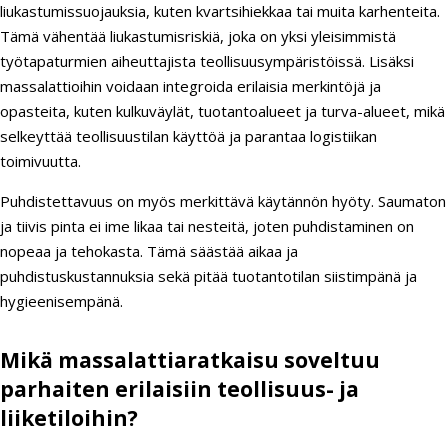
liukastumissuojauksia, kuten kvartsihiekkaa tai muita karhenteita.
Tämä vähentää liukastumisriskiä, joka on yksi yleisimmistä
työtapaturmien aiheuttajista teollisuusympäristöissä. Lisäksi
massalattioihin voidaan integroida erilaisia merkintöjä ja
opasteita, kuten kulkuväylät, tuotantoalueet ja turva-alueet, mikä
selkeyttää teollisuustilan käyttöä ja parantaa logistiikan
toimivuutta.
Puhdistettavuus on myös merkittävä käytännön hyöty. Saumaton
ja tiivis pinta ei ime likaa tai nesteitä, joten puhdistaminen on
nopeaa ja tehokasta. Tämä säästää aikaa ja
puhdistuskustannuksia sekä pitää tuotantotilan siistimpänä ja
hygieenisempänä.
Mikä massalattiaratkaisu soveltuu
parhaiten erilaisiin teollisuus- ja
liiketiloihin?