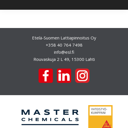
i
k
k
e
l
Etelä-Suomen Lattiapinnoitus Oy
+358 40 764 7498
i
info@esl.fi
e
Rouvaskuja 2 L 49, 15300 Lahti
n
s
e
l
a
u
s