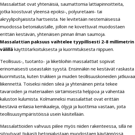
Massalattiat ovat yhtenäisiä, saumattomia lattiapinnoitteita,
jotka koostuvat yleensä epoksi-, polyuretaani- tai
akryylipohjaisista hartseista. Ne levitetään nestemäisessä
muodossa betonialustalle, jolloin ne kovettuvat muodostaen
erittäin kestävän, yhtenäisen pinnan ilman saumoja.
Massalattian paksuus vaihtelee tyypillisesti 2-8 millimetrin
välillä
käyttötarkoituksesta ja kuormituksesta riippuen.
Teollisuus-, tuotanto- ja liiketiloihin massalattiat sopivat
erinomaisesti useastakin syystä. Ensinnäkin ne kestävät raskasta
kuormitusta, kuten trukkien ja muiden teollisuuskoneiden jatkuvaa
liikennettä. Toiseksi niiden sileä ja yhtenäinen pinta tekee
tavaroiden ja materiaalien siirtämisestä helppoa ja vähentää
kaluston kulumista. Kolmanneksi massalattiat ovat erittäin
kestäviä erilaisia kemikaaleja, öljyjä ja liuottimia vastaan, joita
teollisuusympäristöissä usein käsitellään.
Massalattioiden vahvuus piilee myös niiden rakenteessa, sillä ne
sitoutuvat tiukasti betonialustaan muodostaen käytännössä