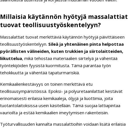
Millaisia käytännön hyötyjä massalattiat
tuovat teollisuustyöskentelyyn?
Massalattiat tuovat merkittäviä käytännön hyötyjä päivittäiseen
teollisuustyöskentelyyn.
Sileä ja yhtenäinen pinta helpottaa
pyörällisten välineiden, kuten trukkien ja siirtolaitteiden,
liikuttelua
, mikä tehostaa materiaalien siirtelyä ja vähentää
työntekijöiden fyysistä kuormitusta. Tämä parantaa työn
tehokkuutta ja vähentää tapaturmariskiä.
Kemikaalienkestävyys on toinen merkittävä etu
teollisuusympäristöissä. Epoksi- ja polyuretaanilattiat kestävät
erinomaisesti erilaisia kemikaaleja, öljyjä ja liuottimia, joita
tuotantolaitoksissa usein käsitellään. Tämä suojaa lattiapintaa
vaurioilta ja estää kemikaalien imeytymisen rakenteisiin.
Työturvallisuuden kannalta massalattioihin voidaan lisätä erilaisia