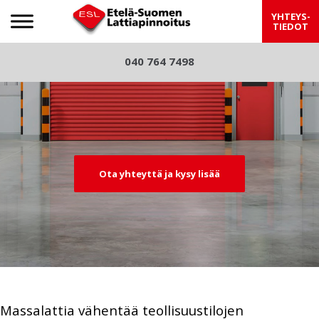
Etelä-Suomen Lattiapinnoitus
YHTEYS-
TIEDOT
S
040 764 7498
Pre
Nex
k
viou
t
i
p
s
t
o
c
Ota yhteyttä ja kysy lisää
o
n
t
e
n
t
Massalattia vähentää teollisuustilojen