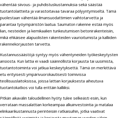
vähentää siivous- ja puhdistuskustannuksia sekä säästää
tuotantolaitteita ja varastoitavaa tavaraa pölyyntymiseltä. Tämä
puolestaan vähentää ilmansuodattimien vaihtotarvetta ja
parantaa työympäristön laatua. Saumaton rakenne estää myös
lian, nesteiden ja kemikaalien tunkeutumisen betonirakenteisiin,
mikä ehkäisee alapuolisten rakenteiden vaurioitumista ja kalliiden
rakennekorjausten tarvetta.
Kustannussäästöjä syntyy myös vähentyneiden työkeskeytysten
ansiosta. Kun lattia ei vaadi säännöllistä korjausta tai uusimista,
tuotantotoiminta voi jatkua keskeytyksettä. Tämä on merkittävä
etu erityisesti ympärivuorokautisesti toimivissa
teollisuuslaitoksissa, joissa lattian korjauksesta aiheutuva
tuotantokatkos voi tulla erittäin kalliiksi.
Pitkän aikavälin taloudellinen hyöty tulee selkeästi esiin, kun
verrataan massalattian korkeampaa alkuinvestointia ja matalaa
elinkaarikustannusta perinteisiin ratkaisuihin, jotka vaativat
säännöllistä uusimista ja korjausta muutaman vuoden välein.