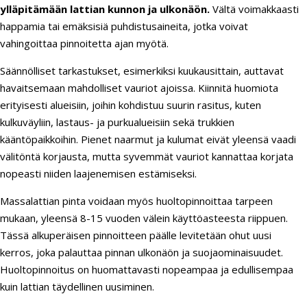
ylläpitämään lattian kunnon ja ulkonäön.
Vältä voimakkaasti
happamia tai emäksisiä puhdistusaineita, jotka voivat
vahingoittaa pinnoitetta ajan myötä.
Säännölliset tarkastukset, esimerkiksi kuukausittain, auttavat
havaitsemaan mahdolliset vauriot ajoissa. Kiinnitä huomiota
erityisesti alueisiin, joihin kohdistuu suurin rasitus, kuten
kulkuväyliin, lastaus- ja purkualueisiin sekä trukkien
kääntöpaikkoihin. Pienet naarmut ja kulumat eivät yleensä vaadi
välitöntä korjausta, mutta syvemmät vauriot kannattaa korjata
nopeasti niiden laajenemisen estämiseksi.
Massalattian pinta voidaan myös huoltopinnoittaa tarpeen
mukaan, yleensä 8-15 vuoden välein käyttöasteesta riippuen.
Tässä alkuperäisen pinnoitteen päälle levitetään ohut uusi
kerros, joka palauttaa pinnan ulkonäön ja suojaominaisuudet.
Huoltopinnoitus on huomattavasti nopeampaa ja edullisempaa
kuin lattian täydellinen uusiminen.