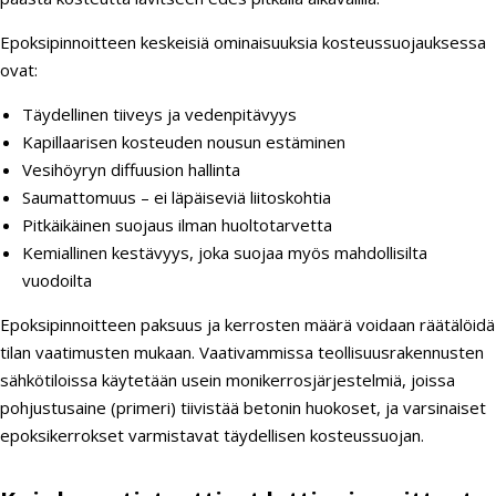
Epoksipinnoitteen keskeisiä ominaisuuksia kosteussuojauksessa
ovat:
Täydellinen tiiveys ja vedenpitävyys
Kapillaarisen kosteuden nousun estäminen
Vesihöyryn diffuusion hallinta
Saumattomuus – ei läpäiseviä liitoskohtia
Pitkäikäinen suojaus ilman huoltotarvetta
Kemiallinen kestävyys, joka suojaa myös mahdollisilta
vuodoilta
Epoksipinnoitteen paksuus ja kerrosten määrä voidaan räätälöidä
tilan vaatimusten mukaan. Vaativammissa teollisuusrakennusten
sähkötiloissa käytetään usein monikerrosjärjestelmiä, joissa
pohjustusaine (primeri) tiivistää betonin huokoset, ja varsinaiset
epoksikerrokset varmistavat täydellisen kosteussuojan.