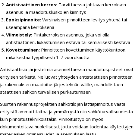
Antistaattinen kerros:
Tarvittaessa johtavan kerroksen
asennus ja maadoitusliuskojen kiinnitys
Epoksipinnoite:
Varsinaisen pinnoitteen levitys yhtenä tai
useampana kerroksena
Viimeistely:
Pintakerroksen asennus, joka voi olla
antistaattinen, liukastumisen estävä tai kemiallisesti kestävä
Kovettuminen:
Pinnoitteen kovettuminen käyttökuntoon,
mikä kestää tyypillisesti 1-7 vuorokautta
Antistaattisia järjestelmiä asennettaessa maadoituspisteet ovat
erityisen tärkeitä. Ne luovat yhteyden antistaattisen pinnoitteen
ja rakennuksen maadoitusjärjestelmän välille, mahdollistaen
staattisen sähkön turvallisen purkautumisen.
Suurten rakennusprojektien sähkötilojen lattiapinnoitus vaatii
erityistä ammattitaitoa ja ymmärrystä niin sähköturvallisuudesta
kuin pinnoitustekniikoistakin. Pinnoitustyö on myös
dokumentoitava huolellisesti, jotta voidaan todentaa käytettyjen
materiaalien ominaisuudet ja asennuksen laatu.