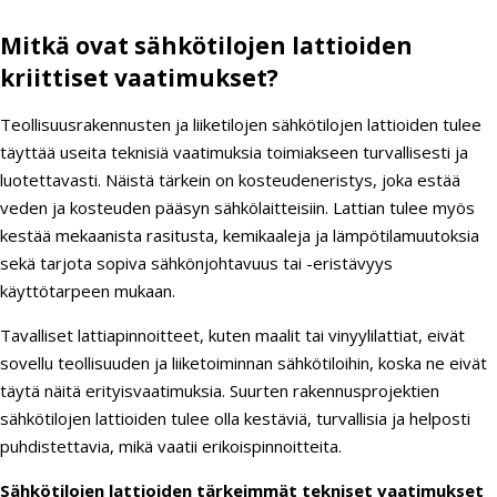
Mitkä ovat sähkötilojen lattioiden
kriittiset vaatimukset?
Teollisuusrakennusten ja liiketilojen sähkötilojen lattioiden tulee
täyttää useita teknisiä vaatimuksia toimiakseen turvallisesti ja
luotettavasti. Näistä tärkein on kosteudeneristys, joka estää
veden ja kosteuden pääsyn sähkölaitteisiin. Lattian tulee myös
kestää mekaanista rasitusta, kemikaaleja ja lämpötilamuutoksia
sekä tarjota sopiva sähkönjohtavuus tai -eristävyys
käyttötarpeen mukaan.
Tavalliset lattiapinnoitteet, kuten maalit tai vinyylilattiat, eivät
sovellu teollisuuden ja liiketoiminnan sähkötiloihin, koska ne eivät
täytä näitä erityisvaatimuksia. Suurten rakennusprojektien
sähkötilojen lattioiden tulee olla kestäviä, turvallisia ja helposti
puhdistettavia, mikä vaatii erikoispinnoitteita.
Sähkötilojen lattioiden tärkeimmät tekniset vaatimukset