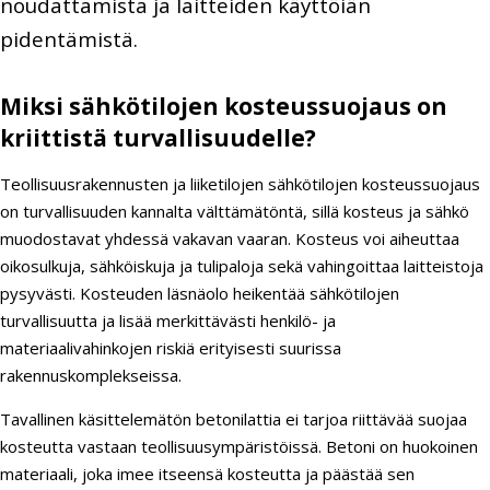
noudattamista ja laitteiden käyttöiän
pidentämistä.
Miksi sähkötilojen kosteussuojaus on
kriittistä turvallisuudelle?
Teollisuusrakennusten ja liiketilojen sähkötilojen kosteussuojaus
on turvallisuuden kannalta välttämätöntä, sillä kosteus ja sähkö
muodostavat yhdessä vakavan vaaran. Kosteus voi aiheuttaa
oikosulkuja, sähköiskuja ja tulipaloja sekä vahingoittaa laitteistoja
pysyvästi. Kosteuden läsnäolo heikentää sähkötilojen
turvallisuutta ja lisää merkittävästi henkilö- ja
materiaalivahinkojen riskiä erityisesti suurissa
rakennuskomplekseissa.
Tavallinen käsittelemätön betonilattia ei tarjoa riittävää suojaa
kosteutta vastaan teollisuusympäristöissä. Betoni on huokoinen
materiaali, joka imee itseensä kosteutta ja päästää sen