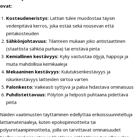
ovat:
Kosteudeneristys:
Lattian tulee muodostaa täysin
vedenpitävä kerros, joka estää sekä nousevan että
pintakosteuden
Sähkönjohtavuus:
Tilanteen mukaan joko antistaattinen
(staattista sähköä purkava) tai eristävä pinta
Kemiallinen kestävyys:
Kyky vastustaa öljyjä, happoja ja
muita mahdollisia kemikaaleja
Mekaaninen kestävyys:
Kulutuksenkestävyys ja
iskunkestävyys laitteiden siirtoa varten
Palonkesto:
Vaikeasti syttyvä ja paloa hidastava ominaisuus
Puhdistettavuus:
Pölytön ja helposti puhtaana pidettävä
pinta
Näiden vaatimusten täyttäminen edellyttää erikoissuunniteltuja
lattiamateriaaleja, kuten epoksipinnoitteita tai
polyuretaanipinnoitteita, joilla on tarvittavat ominaisuudet