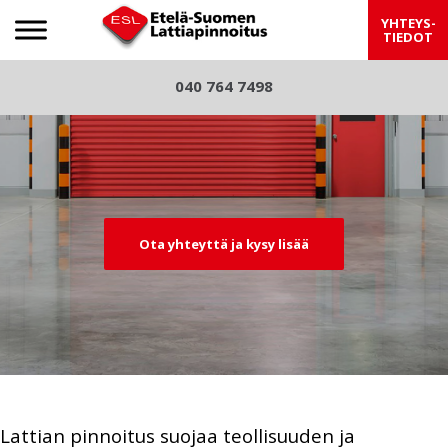
Etelä-Suomen Lattiapinnoitus
YHTEYS-
TIEDOT
S
040 764 7498
Pre
Nex
k
viou
t
i
p
s
t
o
c
Ota yhteyttä ja kysy lisää
o
n
t
e
n
t
Lattian pinnoitus suojaa teollisuuden ja