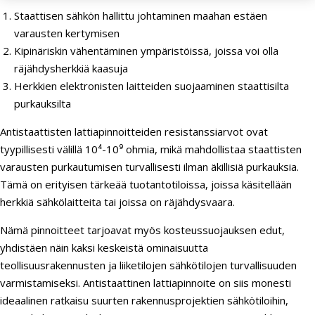
Staattisen sähkön hallittu johtaminen maahan estäen
varausten kertymisen
Kipinäriskin vähentäminen ympäristöissä, joissa voi olla
räjähdysherkkiä kaasuja
Herkkien elektronisten laitteiden suojaaminen staattisilta
purkauksilta
Antistaattisten lattiapinnoitteiden resistanssiarvot ovat
tyypillisesti välillä 10⁴-10⁹ ohmia, mikä mahdollistaa staattisten
varausten purkautumisen turvallisesti ilman äkillisiä purkauksia.
Tämä on erityisen tärkeää tuotantotiloissa, joissa käsitellään
herkkiä sähkölaitteita tai joissa on räjähdysvaara.
Nämä pinnoitteet tarjoavat myös kosteussuojauksen edut,
yhdistäen näin kaksi keskeistä ominaisuutta
teollisuusrakennusten ja liiketilojen sähkötilojen turvallisuuden
varmistamiseksi. Antistaattinen lattiapinnoite on siis monesti
ideaalinen ratkaisu suurten rakennusprojektien sähkötiloihin,