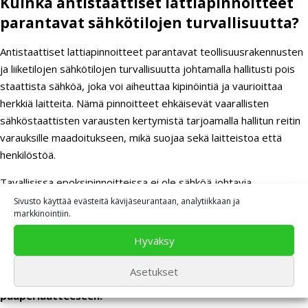
Kuinka antistaattiset lattiapinnoitteet
parantavat sähkötilojen turvallisuutta?
Antistaattiset lattiapinnoitteet parantavat teollisuusrakennusten
ja liiketilojen sähkötilojen turvallisuutta johtamalla hallitusti pois
staattista sähköä, joka voi aiheuttaa kipinöintiä ja vaurioittaa
herkkiä laitteita. Nämä pinnoitteet ehkäisevät vaarallisten
sähköstaattisten varausten kertymistä tarjoamalla hallitun reitin
varauksille maadoitukseen, mikä suojaa sekä laitteistoa että
henkilöstöä.
Tavallisissa epoksipinnoitteissa ei ole sähköä johtavia
ominaisuuksia, mikä voi johtaa staattisen sähkön kertymiseen.
Sivusto käyttää evästeitä kävijäseurantaan, analytiikkaan ja
markkinointiin.
Antistaattiset epoksipinnoitteet sen sijaan sisältävät
erikoisainesosia, kuten hiilikuituja tai johtavia polymeerejä, jotka
Hyväksy
tekevät pinnoitteesta sähköä johtavan tai dissipatiivisen.
Asetukset
Antistaattisten pinnoitteiden toiminta perustuu kolmeen
pääperiaatteeseen: