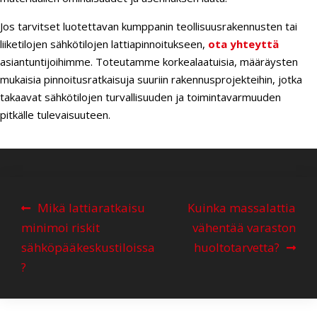
Jos tarvitset luotettavan kumppanin teollisuusrakennusten tai
liiketilojen sähkötilojen lattiapinnoitukseen,
ota yhteyttä
asiantuntijoihimme. Toteutamme korkealaatuisia, määräysten
mukaisia pinnoitusratkaisuja suuriin rakennusprojekteihin, jotka
takaavat sähkötilojen turvallisuuden ja toimintavarmuuden
pitkälle tulevaisuuteen.
A
Mikä lattiaratkaisu
Kuinka massalattia
r
minimoi riskit
vähentää varaston
t
sähköpääkeskustiloissa
huoltotarvetta?
i
?
k
k