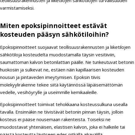
teollisuusrakennusten ja liiketilojen sähkötilojen turvallisuuden
varmistamiseksi.
Miten epoksipinnoitteet estävät
kosteuden pääsyn sähkötiloihin?
Epoksipinnoitteet suojaavat teollisuusrakennusten ja liiketilojen
sähkötiloja kosteudelta muodostamalla täysin vesitiiviin,
saumattoman kalvon betonilattian päälle. Ne tunkeutuvat betonin
huokosiin ja sulkevat ne, estäen näin kapillaarisen kosteuden
nousun ja pintaveden imeytymisen. Epoksin tiivis
molekyylirakenne tekee siitä käytännössä läpäisemättömän
vedelle, vesihöyrylle ja useimmille kemikaaleille.
Epoksipinnoitteet toimivat tehokkaana kosteussulkuna usealla
tavalla. Ensinnäkin ne tiivistävät betonin pinnan täysin, jolloin
kosteus ei pääse nousemaan rakenteista. Toiseksi ne
muodostavat yhtenäisen, elastisen kalvon, joka ei halkeile tai
päästä kosteutta lävitseen edes pitkällä aikavälillä.