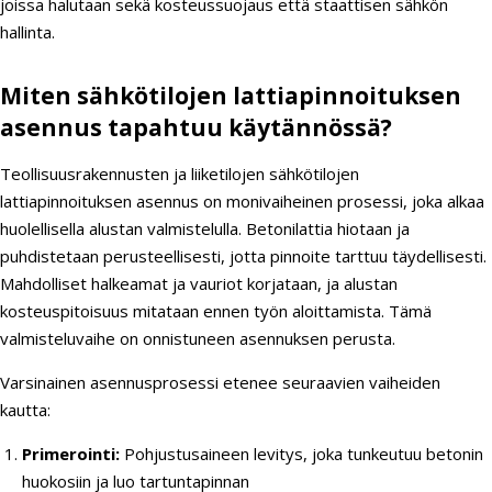
joissa halutaan sekä kosteussuojaus että staattisen sähkön
hallinta.
Miten sähkötilojen lattiapinnoituksen
asennus tapahtuu käytännössä?
Teollisuusrakennusten ja liiketilojen sähkötilojen
lattiapinnoituksen asennus on monivaiheinen prosessi, joka alkaa
huolellisella alustan valmistelulla. Betonilattia hiotaan ja
puhdistetaan perusteellisesti, jotta pinnoite tarttuu täydellisesti.
Mahdolliset halkeamat ja vauriot korjataan, ja alustan
kosteuspitoisuus mitataan ennen työn aloittamista. Tämä
valmisteluvaihe on onnistuneen asennuksen perusta.
Varsinainen asennusprosessi etenee seuraavien vaiheiden
kautta:
Primerointi:
Pohjustusaineen levitys, joka tunkeutuu betonin
huokosiin ja luo tartuntapinnan