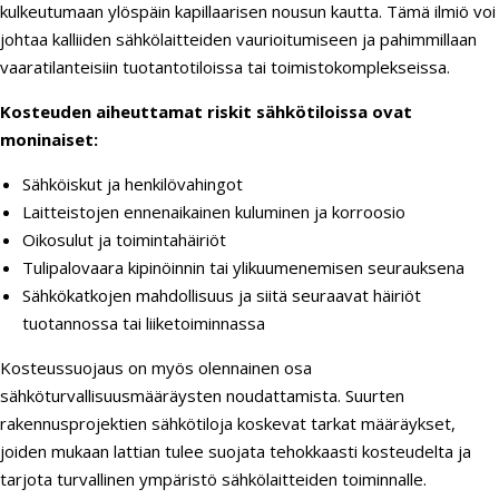
kulkeutumaan ylöspäin kapillaarisen nousun kautta. Tämä ilmiö voi
johtaa kalliiden sähkölaitteiden vaurioitumiseen ja pahimmillaan
vaaratilanteisiin tuotantotiloissa tai toimistokomplekseissa.
Kosteuden aiheuttamat riskit sähkötiloissa ovat
moninaiset:
Sähköiskut ja henkilövahingot
Laitteistojen ennenaikainen kuluminen ja korroosio
Oikosulut ja toimintahäiriöt
Tulipalovaara kipinöinnin tai ylikuumenemisen seurauksena
Sähkökatkojen mahdollisuus ja siitä seuraavat häiriöt
tuotannossa tai liiketoiminnassa
Kosteussuojaus on myös olennainen osa
sähköturvallisuusmääräysten noudattamista. Suurten
rakennusprojektien sähkötiloja koskevat tarkat määräykset,
joiden mukaan lattian tulee suojata tehokkaasti kosteudelta ja
tarjota turvallinen ympäristö sähkölaitteiden toiminnalle.