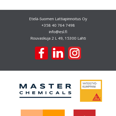
e
l
Etelä-Suomen Lattiapinnoitus Oy
i
+358 40 764 7498
e
info@esl.fi
n
Rouvaskuja 2 L 49, 15300 Lahti
s
e
l
a
u
s