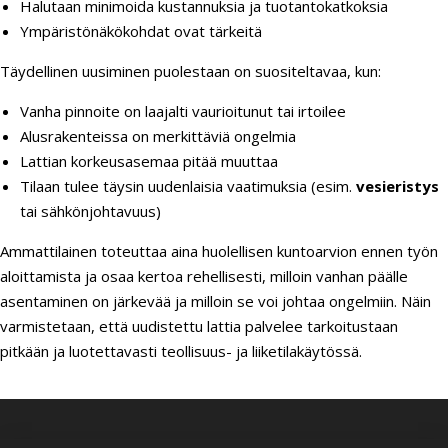
Halutaan minimoida kustannuksia ja tuotantokatkoksia
Ympäristönäkökohdat ovat tärkeitä
Täydellinen uusiminen puolestaan on suositeltavaa, kun:
Vanha pinnoite on laajalti vaurioitunut tai irtoilee
Alusrakenteissa on merkittäviä ongelmia
Lattian korkeusasemaa pitää muuttaa
Tilaan tulee täysin uudenlaisia vaatimuksia (esim.
vesieristys
tai sähkönjohtavuus)
Ammattilainen toteuttaa aina huolellisen kuntoarvion ennen työn
aloittamista ja osaa kertoa rehellisesti, milloin vanhan päälle
asentaminen on järkevää ja milloin se voi johtaa ongelmiin. Näin
varmistetaan, että uudistettu lattia palvelee tarkoitustaan
pitkään ja luotettavasti teollisuus- ja liiketilakäytössä.