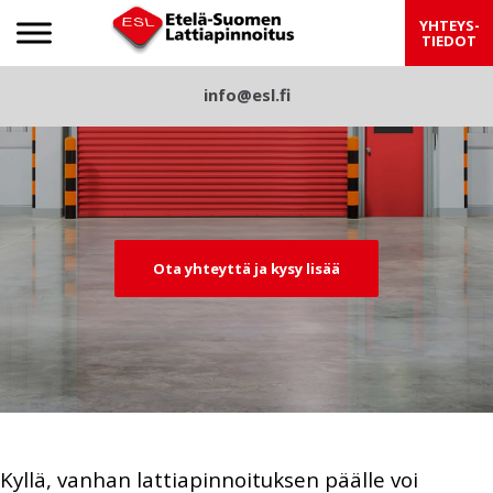
Etelä-Suomen Lattiapinnoitus
YHTEYS-
TIEDOT
S
info@esl.fi
Pre
Nex
k
viou
t
i
p
s
t
o
c
Ota yhteyttä ja kysy lisää
o
n
t
e
n
t
Kyllä, vanhan lattiapinnoituksen päälle voi