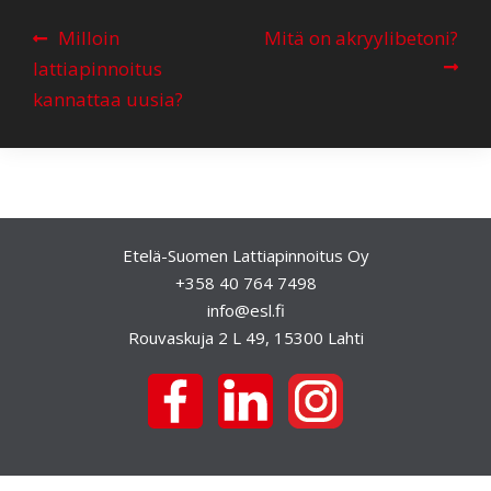
A
Milloin
Mitä on akryylibetoni?
r
lattiapinnoitus
t
kannattaa uusia?
i
k
k
e
l
Etelä-Suomen Lattiapinnoitus Oy
+358 40 764 7498
i
info@esl.fi
e
Rouvaskuja 2 L 49, 15300 Lahti
n
s
e
l
a