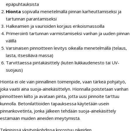
epäpuhtauksista
Hionta
sopivalla menetelmällä pinnan karheuttamiseksi ja
tartunnan parantamiseksi
Halkeamien ja vaurioiden korjaus erikoismassoilla
Primerointi tartunnan varmistamiseksi vanhan ja uuden pinnan
välillä
Varsinaisen pinnoitteen levitys oikealla menetelmällä (telaus,
lasta, itsesiliävä massa)
Tarvittaessa pintakäsittely (kuten liukkaudenesto tai UV-
suojaus)
Hionta ei ole vain pinnallinen toimenpide, vaan tärkeä pohjatyö,
joka vaatii aina suoja-ainekäsittelyn. Hionnalla poistetaan vanhan
pinnoitteen kiilto ja avataan pinta, jotta uusi pinnoite tarttuu
kunnolla. Betonilattioiden tapauksessa käytetään usein
pinnankovetinta, jonka jälkeen tehdään suoja-ainekäsittely
estämään muiden aineiden imeytymistä.
Teknisissä yksityiskohdissa korostuu oikeiden