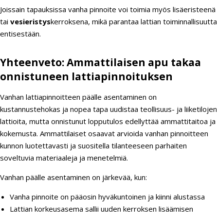
Joissain tapauksissa vanha pinnoite voi toimia myös lisäeristeenä
tai
vesieristys
kerroksena, mikä parantaa lattian toiminnallisuutta
entisestään.
Yhteenveto: Ammattilaisen apu takaa
onnistuneen lattiapinnoituksen
Vanhan lattiapinnoitteen päälle asentaminen on
kustannustehokas ja nopea tapa uudistaa teollisuus- ja liiketilojen
lattioita, mutta onnistunut lopputulos edellyttää ammattitaitoa ja
kokemusta. Ammattilaiset osaavat arvioida vanhan pinnoitteen
kunnon luotettavasti ja suositella tilanteeseen parhaiten
soveltuvia materiaaleja ja menetelmiä.
Vanhan päälle asentaminen on järkevää, kun:
Vanha pinnoite on pääosin hyväkuntoinen ja kiinni alustassa
Lattian korkeusasema sallii uuden kerroksen lisäämisen