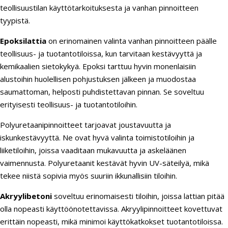
teollisuustilan käyttötarkoituksesta ja vanhan pinnoitteen
tyypistä.
Epoksilattia
on erinomainen valinta vanhan pinnoitteen päälle
teollisuus- ja tuotantotiloissa, kun tarvitaan kestävyyttä ja
kemikaalien sietokykyä. Epoksi tarttuu hyvin monenlaisiin
alustoihin huolellisen pohjustuksen jälkeen ja muodostaa
saumattoman, helposti puhdistettavan pinnan. Se soveltuu
erityisesti teollisuus- ja tuotantotiloihin.
Polyuretaanipinnoitteet tarjoavat joustavuutta ja
iskunkestävyyttä. Ne ovat hyvä valinta toimistotiloihin ja
liiketiloihin, joissa vaaditaan mukavuutta ja askeläänen
vaimennusta. Polyuretaanit kestävät hyvin UV-säteilyä, mikä
tekee niistä sopivia myös suuriin ikkunallisiin tiloihin.
Akryylibetoni
soveltuu erinomaisesti tiloihin, joissa lattian pitää
olla nopeasti käyttöönotettavissa. Akryylipinnoitteet kovettuvat
erittäin nopeasti, mikä minimoi käyttökatkokset tuotantotiloissa.