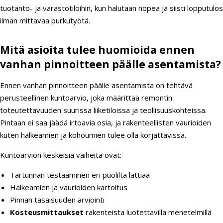
tuotanto- ja varastotiloihin, kun halutaan nopea ja siisti lopputulos
ilman mittavaa purkutyötä.
Mitä asioita tulee huomioida ennen
vanhan pinnoitteen päälle asentamista?
Ennen vanhan pinnoitteen päälle asentamista on tehtävä
perusteellinen kuntoarvio, joka määrittää remontin
toteutettavuuden suurissa liiketiloissa ja teollisuuskohteissa.
Pintaan ei saa jäädä irtoavia osia, ja rakenteellisten vaurioiden
kuten halkeamien ja kohoumien tulee olla korjattavissa.
Kuntoarvion keskeisiä vaiheita ovat:
Tartunnan testaaminen eri puolilta lattiaa
Halkeamien ja vaurioiden kartoitus
Pinnan tasaisuuden arviointi
Kosteusmittaukset
rakenteista luotettavilla menetelmillä