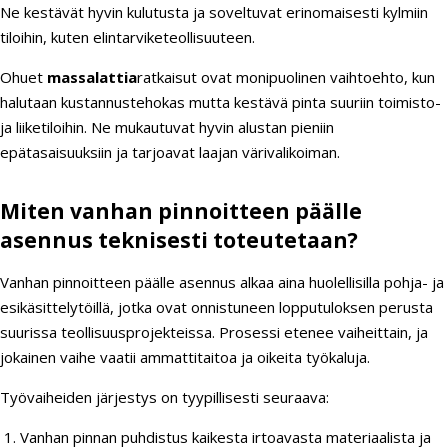
Ne kestävät hyvin kulutusta ja soveltuvat erinomaisesti kylmiin
tiloihin, kuten elintarviketeollisuuteen.
Ohuet
massalattia
ratkaisut ovat monipuolinen vaihtoehto, kun
halutaan kustannustehokas mutta kestävä pinta suuriin toimisto-
ja liiketiloihin. Ne mukautuvat hyvin alustan pieniin
epätasaisuuksiin ja tarjoavat laajan värivalikoiman.
Miten vanhan pinnoitteen päälle
asennus teknisesti toteutetaan?
Vanhan pinnoitteen päälle asennus alkaa aina huolellisilla pohja- ja
esikäsittelytöillä, jotka ovat onnistuneen lopputuloksen perusta
suurissa teollisuusprojekteissa. Prosessi etenee vaiheittain, ja
jokainen vaihe vaatii ammattitaitoa ja oikeita työkaluja.
Työvaiheiden järjestys on tyypillisesti seuraava:
Vanhan pinnan puhdistus kaikesta irtoavasta materiaalista ja