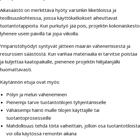
Aikasäästö on merkittävä hyöty varsinkin liiketiloissa ja
teollisuuskohteissa, joissa käyttökatkokset aiheuttavat
tuotantotappioita. Kun purkutyö jää pois, projektin kokonaiskesto
lyhenee usein päivillä tai jopa viikoilla.
Ympäristöhyödyt syntyvät jätteen määrän vähenemisestä ja
resurssien säästöstä. Kun vanhaa materiaalia ei tarvitse poistaa
ja kuljettaa kaatopaikalle, pienenee projektin hiilijalanjälki
huomattavasti.
Käytännön etuja ovat myös:
Pölyn ja melun väheneminen
Pienempi tarve tuotantotilojen tyhjentämiselle
Vähäisempi häiriö muille tilojen käyttäjille tai
tuotantoprosesseille
Mahdollisuus tehdä töitä vaiheittain, jolloin osa tuotantotiloista
voi olla käytössä remontin aikana