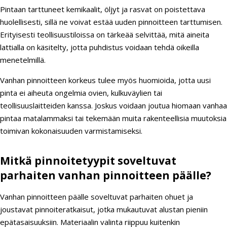
Pintaan tarttuneet kemikaalit, öljyt ja rasvat on poistettava
huolellisesti, sillä ne voivat estää uuden pinnoitteen tarttumisen.
Erityisesti teollisuustiloissa on tärkeää selvittää, mitä aineita
lattialla on käsitelty, jotta puhdistus voidaan tehdä oikeilla
menetelmillä.
Vanhan pinnoitteen korkeus tulee myös huomioida, jotta uusi
pinta ei aiheuta ongelmia ovien, kulkuväylien tai
teollisuuslaitteiden kanssa. Joskus voidaan joutua hiomaan vanhaa
pintaa matalammaksi tai tekemään muita rakenteellisia muutoksia
toimivan kokonaisuuden varmistamiseksi.
Mitkä pinnoitetyypit soveltuvat
parhaiten vanhan pinnoitteen päälle?
Vanhan pinnoitteen päälle soveltuvat parhaiten ohuet ja
joustavat pinnoiteratkaisut, jotka mukautuvat alustan pieniin
epätasaisuuksiin. Materiaalin valinta riippuu kuitenkin