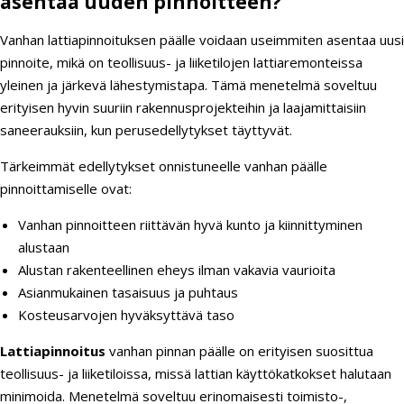
asentaa uuden pinnoitteen?
Vanhan lattiapinnoituksen päälle voidaan useimmiten asentaa uusi
pinnoite, mikä on teollisuus- ja liiketilojen lattiaremonteissa
yleinen ja järkevä lähestymistapa. Tämä menetelmä soveltuu
erityisen hyvin suuriin rakennusprojekteihin ja laajamittaisiin
saneerauksiin, kun perusedellytykset täyttyvät.
Tärkeimmät edellytykset onnistuneelle vanhan päälle
pinnoittamiselle ovat:
Vanhan pinnoitteen riittävän hyvä kunto ja kiinnittyminen
alustaan
Alustan rakenteellinen eheys ilman vakavia vaurioita
Asianmukainen tasaisuus ja puhtaus
Kosteusarvojen hyväksyttävä taso
Lattiapinnoitus
vanhan pinnan päälle on erityisen suosittua
teollisuus- ja liiketiloissa, missä lattian käyttökatkokset halutaan
minimoida. Menetelmä soveltuu erinomaisesti toimisto-,