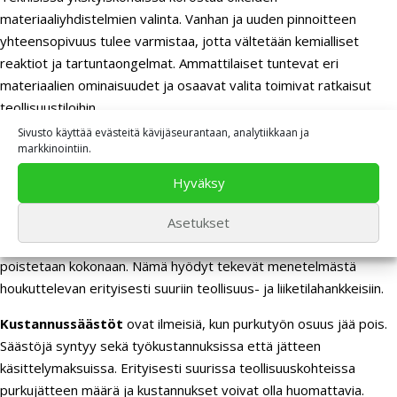
materiaaliyhdistelmien valinta. Vanhan ja uuden pinnoitteen
yhteensopivuus tulee varmistaa, jotta vältetään kemialliset
reaktiot ja tartuntaongelmat. Ammattilaiset tuntevat eri
materiaalien ominaisuudet ja osaavat valita toimivat ratkaisut
teollisuustiloihin.
Sivusto käyttää evästeitä kävijäseurantaan, analytiikkaan ja
markkinointiin.
Mitä hyötyjä saavutetaan asentamalla
uusi pinnoite vanhan päälle?
Hyväksy
Vanhan pinnoitteen päälle asentaminen tarjoaa merkittäviä etuja
Asetukset
verrattuna perinteiseen lattiaremonttiin, jossa vanha pinta
poistetaan kokonaan. Nämä hyödyt tekevät menetelmästä
houkuttelevan erityisesti suuriin teollisuus- ja liiketilahankkeisiin.
Kustannussäästöt
ovat ilmeisiä, kun purkutyön osuus jää pois.
Säästöjä syntyy sekä työkustannuksissa että jätteen
käsittelymaksuissa. Erityisesti suurissa teollisuuskohteissa
purkujätteen määrä ja kustannukset voivat olla huomattavia.