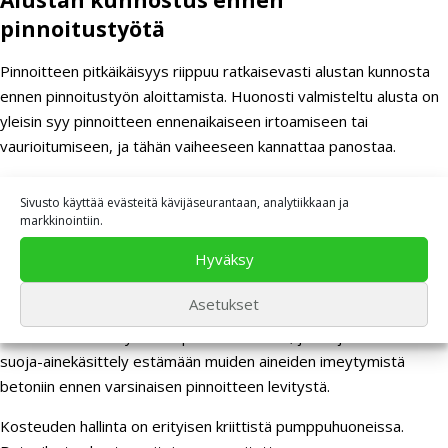
pinnoitustyötä
Pinnoitteen pitkäikäisyys riippuu ratkaisevasti alustan kunnosta
ennen pinnoitustyön aloittamista. Huonosti valmisteltu alusta on
yleisin syy pinnoitteen ennenaikaiseen irtoamiseen tai
vaurioitumiseen, ja tähän vaiheeseen kannattaa panostaa.
Betonialustan kunnostus alkaa huolellisella puhdistuksella, jonka
Sivusto käyttää evästeitä kävijäseurantaan, analytiikkaan ja
jälkeen mahdolliset halkeamat, kolot ja epätasaisuudet korjataan
markkinointiin.
betonimassalla tai erikoiskorjausaineilla. Tämän jälkeen alusta
Hyväksy
hiotaan, jolloin pinta avataan mekaanisesti ja pinnoitteen tartunta
paranee merkittävästi. On tärkeää huomata, että hionta ei ole
Asetukset
itsenäinen toimenpide, vaan se vaatii aina jälkikäsittelyn:
betonilattioissa käytetään pinnankovetinta, jonka jälkeen tehdään
suoja-ainekäsittely estämään muiden aineiden imeytymistä
betoniin ennen varsinaisen pinnoitteen levitystä.
Kosteuden hallinta on erityisen kriittistä pumppuhuoneissa.