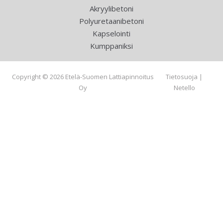
Akryylibetoni
Polyuretaanibetoni
Kapselointi
Kumppaniksi
Copyright © 2026 Etelä-Suomen Lattiapinnoitus
Tietosuoja
|
Oy
Netello