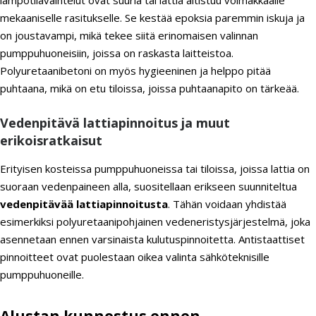
mekaaniselle rasitukselle. Se kestää epoksia paremmin iskuja ja
on joustavampi, mikä tekee siitä erinomaisen valinnan
pumppuhuoneisiin, joissa on raskasta laitteistoa.
Polyuretaanibetoni on myös hygieeninen ja helppo pitää
puhtaana, mikä on etu tiloissa, joissa puhtaanapito on tärkeää.
Vedenpitävä lattiapinnoitus ja muut
erikoisratkaisut
Erityisen kosteissa pumppuhuoneissa tai tiloissa, joissa lattia on
suoraan vedenpaineen alla, suositellaan erikseen suunniteltua
vedenpitävää lattiapinnoitusta
. Tähän voidaan yhdistää
esimerkiksi polyuretaanipohjainen vedeneristysjärjestelmä, joka
asennetaan ennen varsinaista kulutuspinnoitetta. Antistaattiset
pinnoitteet ovat puolestaan oikea valinta sähköteknisille
pumppuhuoneille.
Alustan kunnostus ennen