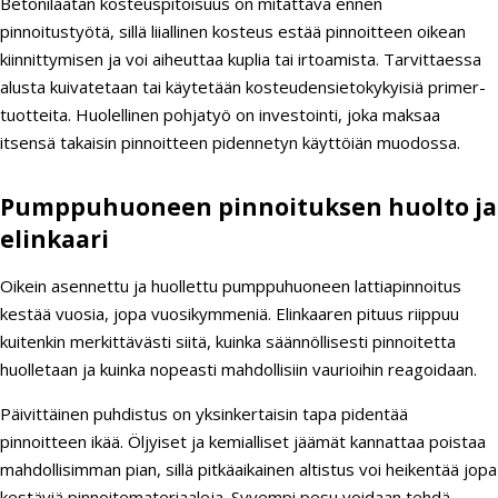
Betonilaatan kosteuspitoisuus on mitattava ennen
pinnoitustyötä, sillä liiallinen kosteus estää pinnoitteen oikean
kiinnittymisen ja voi aiheuttaa kuplia tai irtoamista. Tarvittaessa
alusta kuivatetaan tai käytetään kosteudensietokykyisiä primer-
tuotteita. Huolellinen pohjatyö on investointi, joka maksaa
itsensä takaisin pinnoitteen pidennetyn käyttöiän muodossa.
Pumppuhuoneen pinnoituksen huolto ja
elinkaari
Oikein asennettu ja huollettu pumppuhuoneen lattiapinnoitus
kestää vuosia, jopa vuosikymmeniä. Elinkaaren pituus riippuu
kuitenkin merkittävästi siitä, kuinka säännöllisesti pinnoitetta
huolletaan ja kuinka nopeasti mahdollisiin vaurioihin reagoidaan.
Päivittäinen puhdistus on yksinkertaisin tapa pidentää
pinnoitteen ikää. Öljyiset ja kemialliset jäämät kannattaa poistaa
mahdollisimman pian, sillä pitkäaikainen altistus voi heikentää jopa
kestäviä pinnoitemateriaaleja. Syvempi pesu voidaan tehdä