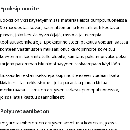
Epoksipinnoite
Epoksi on yksi käytetyimmistä materiaaleista pumppuhuoneissa.
Se muodostaa kovan, saumattoman ja kemiallisesti kestävän
pinnan, joka kestää hyvin öljyjä, rasvoja ja useimpia
teollisuuskemikaaleja. Epoksipinnoitteen paksuus voidaan säätää
kohteen vaatimusten mukaan: ohut kalvopinnoite soveltuu
kevyemmin kuormitetuille alueille, kun taas paksumpi valuepoksi
tarjoaa paremman iskunkestävyyden raskaampaan käyttöön.
Liukkauden estämiseksi epoksipinnoitteeseen voidaan lisätä
kiviaines- tai hiekkasirotus, joka parantaa pinnan kitkaa
merkittävästi. Tämä on erityisen tärkeää pumppuhuoneissa,
joissa lattia kastuu säännöllisesti.
Polyuretaanibetoni
Polyuretaanibetoni on erityisen soveltuva kohteisiin, joissa
lämpötilavaihtelut ovat suuria tai lattia altistuu voimakkaalle