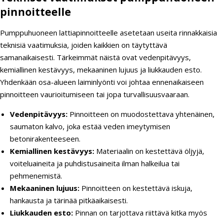
pinnoitteelle
Pumppuhuoneen lattiapinnoitteelle asetetaan useita rinnakkaisia
teknisiä vaatimuksia, joiden kaikkien on täytyttävä
samanaikaisesti. Tärkeimmät näistä ovat vedenpitävyys,
kemiallinen kestävyys, mekaaninen lujuus ja liukkauden esto.
Yhdenkään osa-alueen laiminlyönti voi johtaa ennenaikaiseen
pinnoitteen vaurioitumiseen tai jopa turvallisuusvaaraan.
Vedenpitävyys:
Pinnoitteen on muodostettava yhtenäinen,
saumaton kalvo, joka estää veden imeytymisen
betonirakenteeseen.
Kemiallinen kestävyys:
Materiaalin on kestettävä öljyjä,
voiteluaineita ja puhdistusaineita ilman halkeilua tai
pehmenemistä.
Mekaaninen lujuus:
Pinnoitteen on kestettävä iskuja,
hankausta ja tärinää pitkäaikaisesti.
Liukkauden esto:
Pinnan on tarjottava riittävä kitka myös