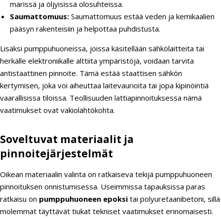
märissä ja öljyisissä olosuhteissa.
Saumattomuus:
Saumattomuus estää veden ja kemikaalien
pääsyn rakenteisiin ja helpottaa puhdistusta.
Lisäksi pumppuhuoneissa, joissa käsitellään sähkölaitteita tai
herkälle elektroniikalle alttiita ympäristöjä, voidaan tarvita
antistaattinen pinnoite. Tämä estää staattisen sähkön
kertymisen, joka voi aiheuttaa laitevaurioita tai jopa kipinöintiä
vaarallisissa tiloissa. Teollisuuden lattiapinnoituksessa nämä
vaatimukset ovat vakiolähtökohta.
Soveltuvat materiaalit ja
pinnoitejärjestelmät
Oikean materiaalin valinta on ratkaiseva tekijä pumppuhuoneen
pinnoituksen onnistumisessa. Useimmissa tapauksissa paras
ratkaisu on
pumppuhuoneen epoksi
tai polyuretaanibetoni, sillä
molemmat täyttävät tiukat tekniset vaatimukset erinomaisesti.