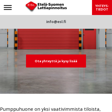
Etelä-Suomen Lattiapinnoitus
YHTEYS-
TIEDOT
S
info@esl.fi
Pre
Nex
k
viou
t
i
p
s
t
o
c
Ota yhteyttä ja kysy lisää
o
n
t
e
n
t
Pumppuhuone on yksi vaativimmista tiloista,