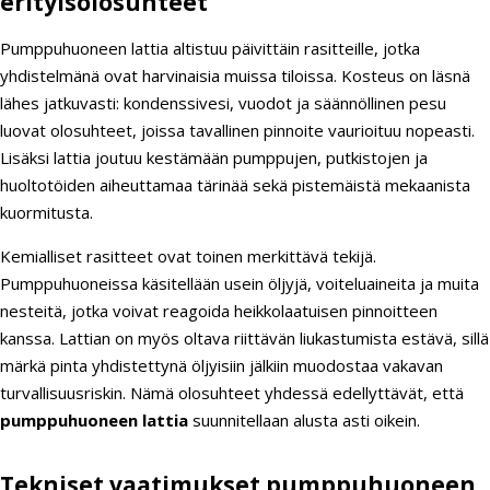
erityisolosuhteet
Pumppuhuoneen lattia altistuu päivittäin rasitteille, jotka
yhdistelmänä ovat harvinaisia muissa tiloissa. Kosteus on läsnä
lähes jatkuvasti: kondenssivesi, vuodot ja säännöllinen pesu
luovat olosuhteet, joissa tavallinen pinnoite vaurioituu nopeasti.
Lisäksi lattia joutuu kestämään pumppujen, putkistojen ja
huoltotöiden aiheuttamaa tärinää sekä pistemäistä mekaanista
kuormitusta.
Kemialliset rasitteet ovat toinen merkittävä tekijä.
Pumppuhuoneissa käsitellään usein öljyjä, voiteluaineita ja muita
nesteitä, jotka voivat reagoida heikkolaatuisen pinnoitteen
kanssa. Lattian on myös oltava riittävän liukastumista estävä, sillä
märkä pinta yhdistettynä öljyisiin jälkiin muodostaa vakavan
turvallisuusriskin. Nämä olosuhteet yhdessä edellyttävät, että
pumppuhuoneen lattia
suunnitellaan alusta asti oikein.
Tekniset vaatimukset pumppuhuoneen