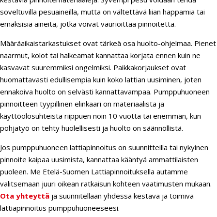
soveltuvilla pesuaineilla, mutta on vältettävä liian happamia tai
emäksisiä aineita, jotka voivat vaurioittaa pinnoitetta.
Määräaikaistarkastukset ovat tärkeä osa huolto-ohjelmaa. Pienet
naarmut, kolot tai halkeamat kannattaa korjata ennen kuin ne
kasvavat suuremmiksi ongelmiksi. Paikkakorjaukset ovat
huomattavasti edullisempia kuin koko lattian uusiminen, joten
ennakoiva huolto on selvästi kannattavampaa. Pumppuhuoneen
pinnoitteen tyypillinen elinkaari on materiaalista ja
käyttöolosuhteista riippuen noin 10 vuotta tai enemmän, kun
pohjatyö on tehty huolellisesti ja huolto on säännöllistä.
Jos pumppuhuoneen lattiapinnoitus on suunnitteilla tai nykyinen
pinnoite kaipaa uusimista, kannattaa kääntyä ammattilaisten
puoleen. Me Etelä-Suomen Lattiapinnoituksella autamme
valitsemaan juuri oikean ratkaisun kohteen vaatimusten mukaan.
Ota yhteyttä
ja suunnitellaan yhdessä kestävä ja toimiva
lattiapinnoitus pumppuhuoneeseesi.