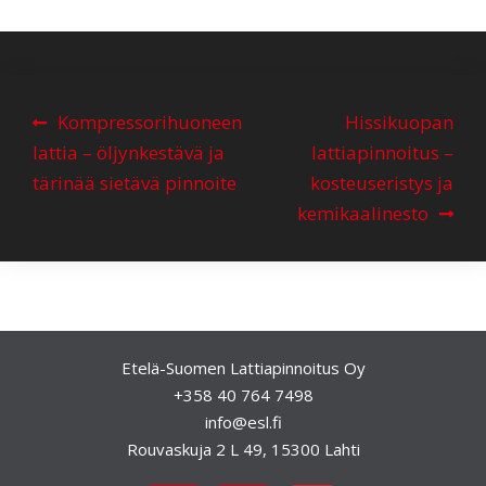
A
Kompressorihuoneen
Hissikuopan
r
lattia – öljynkestävä ja
lattiapinnoitus –
t
tärinää sietävä pinnoite
kosteuseristys ja
i
kemikaalinesto
k
k
e
l
Etelä-Suomen Lattiapinnoitus Oy
i
+358 40 764 7498
e
info@esl.fi
n
Rouvaskuja 2 L 49, 15300 Lahti
s