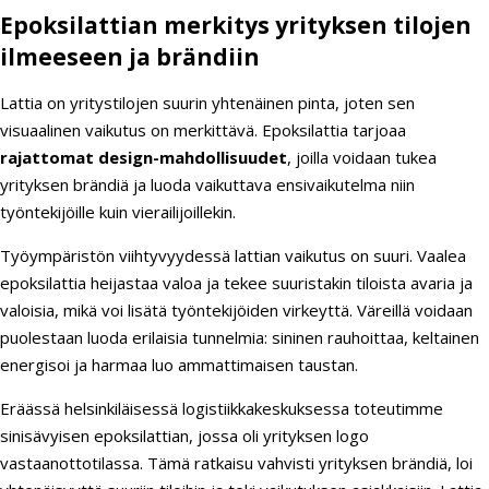
Epoksilattian merkitys yrityksen tilojen
ilmeeseen ja brändiin
Lattia on yritystilojen suurin yhtenäinen pinta, joten sen
visuaalinen vaikutus on merkittävä. Epoksilattia tarjoaa
rajattomat design-mahdollisuudet
, joilla voidaan tukea
yrityksen brändiä ja luoda vaikuttava ensivaikutelma niin
työntekijöille kuin vierailijoillekin.
Työympäristön viihtyvyydessä lattian vaikutus on suuri. Vaalea
epoksilattia heijastaa valoa ja tekee suuristakin tiloista avaria ja
valoisia, mikä voi lisätä työntekijöiden virkeyttä. Väreillä voidaan
puolestaan luoda erilaisia tunnelmia: sininen rauhoittaa, keltainen
energisoi ja harmaa luo ammattimaisen taustan.
Eräässä helsinkiläisessä logistiikkakeskuksessa toteutimme
sinisävyisen epoksilattian, jossa oli yrityksen logo
vastaanottotilassa. Tämä ratkaisu vahvisti yrityksen brändiä, loi