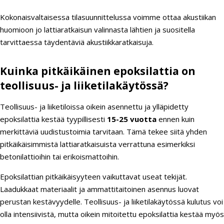
Kokonaisvaltaisessa tilasuunnittelussa voimme ottaa akustiikan
huomioon jo lattiaratkaisun valinnasta lähtien ja suositella
tarvittaessa täydentäviä akustiikkaratkaisuja.
Kuinka pitkäikäinen epoksilattia on
teollisuus- ja liiketilakäytössä?
Teollisuus- ja liiketiloissa oikein asennettu ja ylläpidetty
epoksilattia kestää tyypillisesti
15-25 vuotta
ennen kuin
merkittäviä uudistustoimia tarvitaan. Tämä tekee siitä yhden
pitkäikäisimmistä lattiaratkaisuista verrattuna esimerkiksi
betonilattioihin tai erikoismattoihin.
Epoksilattian pitkäikäisyyteen vaikuttavat useat tekijät.
Laadukkaat materiaalit ja ammattitaitoinen asennus luovat
perustan kestävyydelle. Teollisuus- ja liiketilakäytössä kulutus voi
olla intensiivistä, mutta oikein mitoitettu epoksilattia kestää myös