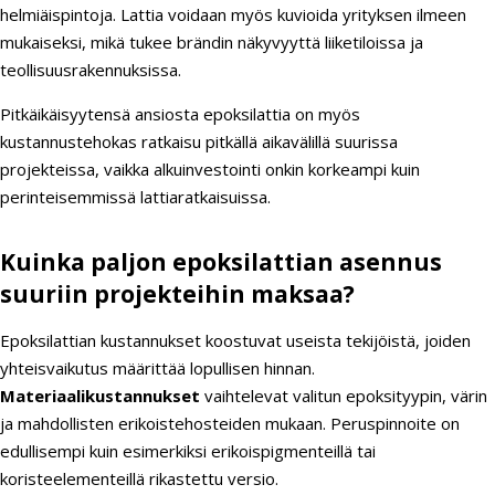
helmiäispintoja. Lattia voidaan myös kuvioida yrityksen ilmeen
mukaiseksi, mikä tukee brändin näkyvyyttä liiketiloissa ja
teollisuusrakennuksissa.
Pitkäikäisyytensä ansiosta epoksilattia on myös
kustannustehokas ratkaisu pitkällä aikavälillä suurissa
projekteissa, vaikka alkuinvestointi onkin korkeampi kuin
perinteisemmissä lattiaratkaisuissa.
Kuinka paljon epoksilattian asennus
suuriin projekteihin maksaa?
Epoksilattian kustannukset koostuvat useista tekijöistä, joiden
yhteisvaikutus määrittää lopullisen hinnan.
Materiaalikustannukset
vaihtelevat valitun epoksityypin, värin
ja mahdollisten erikoistehosteiden mukaan. Peruspinnoite on
edullisempi kuin esimerkiksi erikoispigmenteillä tai
koristeelementeillä rikastettu versio.