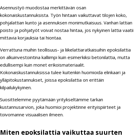
Asennustyö muodostaa merkittävän osan
kokonaiskustannuksista. Työn hintaan vaikuttavat tilojen koko,
pohjalattian kunto ja asennuksen monimutkaisuus. Vanhan lattian
poisto ja pohjatyöt voivat nostaa hintaa, jos nykyinen lattia vaatii
mittavia korjauksia tai hiontaa.
Verrattuna muihin teollisuus- ja liikelattiaratkaisuihin epoksilattia
on alkuinvestointina kalliimpi kuin esimerkiksi betonilattia, mutta
edullisempi kuin monet erikoismateriaalit.
Kokonaiskustannuksissa tulee kuitenkin huomioida elinkaari ja
ylläpitokustannukset, joissa epoksilattia on erittäin
kilpailukykyinen.
Suosittelemme pyytämään yritykseltämme tarkan
kustannusarvion, joka huomioi projektinne erityispiirteet ja
toivomanne visuaalisen ilmeen.
Miten epoksilattia vaikuttaa suurten