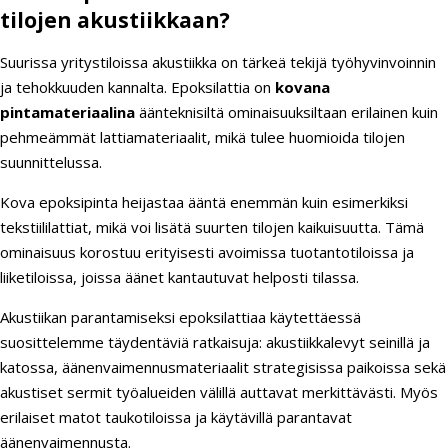
tilojen akustiikkaan?
Suurissa yritystiloissa akustiikka on tärkeä tekijä työhyvinvoinnin
ja tehokkuuden kannalta. Epoksilattia on
kovana
pintamateriaalina
äänteknisiltä ominaisuuksiltaan erilainen kuin
pehmeämmät lattiamateriaalit, mikä tulee huomioida tilojen
suunnittelussa.
Kova epoksipinta heijastaa ääntä enemmän kuin esimerkiksi
tekstiililattiat, mikä voi lisätä suurten tilojen kaikuisuutta. Tämä
ominaisuus korostuu erityisesti avoimissa tuotantotiloissa ja
liiketiloissa, joissa äänet kantautuvat helposti tilassa.
Akustiikan parantamiseksi epoksilattiaa käytettäessä
suosittelemme täydentäviä ratkaisuja: akustiikkalevyt seinillä ja
katossa, äänenvaimennusmateriaalit strategisissa paikoissa sekä
akustiset sermit työalueiden välillä auttavat merkittävästi. Myös
erilaiset matot taukotiloissa ja käytävillä parantavat
äänenvaimennusta.