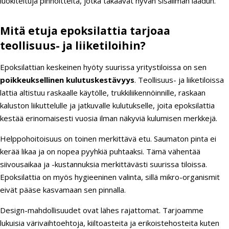
luokiteltuja pinnoitteita, jotka takaavat hyvän sisäilman laadun.
Mitä etuja epoksilattia tarjoaa
teollisuus- ja liiketiloihin?
Epoksilattian keskeinen hyöty suurissa yritystiloissa on sen
poikkeuksellinen kulutuskestävyys
. Teollisuus- ja liiketiloissa
lattia altistuu raskaalle käytölle, trukkiliikennöinnille, raskaan
kaluston liikuttelulle ja jatkuvalle kulutukselle, joita epoksilattia
kestää erinomaisesti vuosia ilman näkyviä kulumisen merkkejä.
Helppohoitoisuus on toinen merkittävä etu. Saumaton pinta ei
kerää likaa ja on nopea pyyhkiä puhtaaksi. Tämä vähentää
siivousaikaa ja -kustannuksia merkittävästi suurissa tiloissa.
Epoksilattia on myös hygieeninen valinta, sillä mikro-organismit
eivät pääse kasvamaan sen pinnalla.
Design-mahdollisuudet ovat lähes rajattomat. Tarjoamme
lukuisia värivaihtoehtoja, kiiltoasteita ja erikoistehosteita kuten