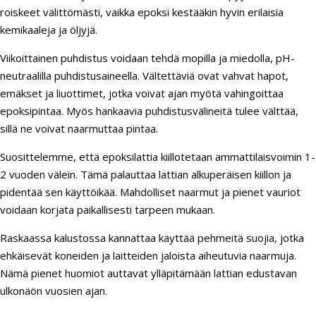
roiskeet välittömästi, vaikka epoksi kestääkin hyvin erilaisia
kemikaaleja ja öljyjä.
Viikoittainen puhdistus voidaan tehdä mopilla ja miedolla, pH-
neutraalilla puhdistusaineella. Vältettäviä ovat vahvat hapot,
emäkset ja liuottimet, jotka voivat ajan myötä vahingoittaa
epoksipintaa. Myös hankaavia puhdistusvälineitä tulee välttää,
sillä ne voivat naarmuttaa pintaa.
Suosittelemme, että epoksilattia kiillotetaan ammattilaisvoimin 1-
2 vuoden välein. Tämä palauttaa lattian alkuperäisen kiillon ja
pidentää sen käyttöikää. Mahdolliset naarmut ja pienet vauriot
voidaan korjata paikallisesti tarpeen mukaan.
Raskaassa kalustossa kannattaa käyttää pehmeitä suojia, jotka
ehkäisevät koneiden ja laitteiden jaloista aiheutuvia naarmuja.
Nämä pienet huomiot auttavat ylläpitämään lattian edustavan
ulkonäön vuosien ajan.