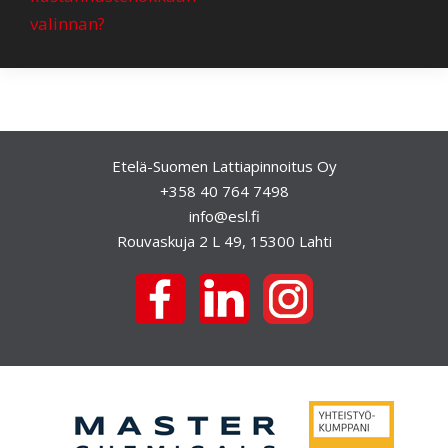
i
valinnan?
k
k
e
l
Etelä-Suomen Lattiapinnoitus Oy
i
+358 40 764 7498
e
info@esl.fi
n
Rouvaskuja 2 L 49, 15300 Lahti
s
e
l
a
u
s