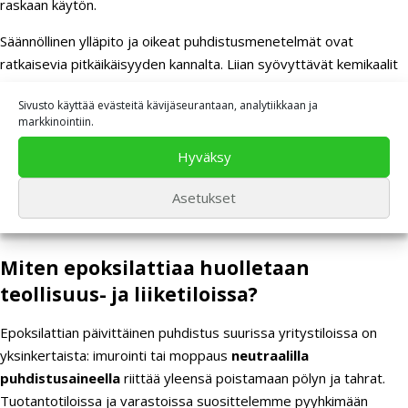
raskaan käytön.
Säännöllinen ylläpito ja oikeat puhdistusmenetelmät ovat
ratkaisevia pitkäikäisyyden kannalta. Liian syövyttävät kemikaalit
tai hankaavat puhdistusvälineet voivat vahingoittaa pintaa
Sivusto käyttää evästeitä kävijäseurantaan, analytiikkaan ja
ennenaikaisesti.
markkinointiin.
Epoksilattian etuna on myös se, että vanhentuessaan lattia
Hyväksy
voidaan usein korjata paikallisesti tai pinnoittaa uudelleen ilman
koko lattian poistamista, mikä säästää merkittävästi kustannuksia
Asetukset
pitkällä aikavälillä.
Miten epoksilattiaa huolletaan
teollisuus- ja liiketiloissa?
Epoksilattian päivittäinen puhdistus suurissa yritystiloissa on
yksinkertaista: imurointi tai moppaus
neutraalilla
puhdistusaineella
riittää yleensä poistamaan pölyn ja tahrat.
Tuotantotiloissa ja varastoissa suosittelemme pyyhkimään