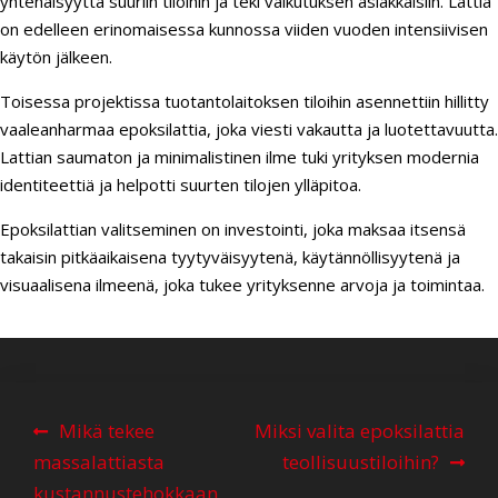
yhtenäisyyttä suuriin tiloihin ja teki vaikutuksen asiakkaisiin. Lattia
on edelleen erinomaisessa kunnossa viiden vuoden intensiivisen
käytön jälkeen.
Toisessa projektissa tuotantolaitoksen tiloihin asennettiin hillitty
vaaleanharmaa epoksilattia, joka viesti vakautta ja luotettavuutta.
Lattian saumaton ja minimalistinen ilme tuki yrityksen modernia
identiteettiä ja helpotti suurten tilojen ylläpitoa.
Epoksilattian valitseminen on investointi, joka maksaa itsensä
takaisin pitkäaikaisena tyytyväisyytenä, käytännöllisyytenä ja
visuaalisena ilmeenä, joka tukee yrityksenne arvoja ja toimintaa.
A
Mikä tekee
Miksi valita epoksilattia
r
massalattiasta
teollisuustiloihin?
t
kustannustehokkaan