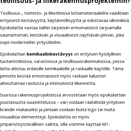
teollisuus- ja liikerakennusprojekteihin?
Teollisuus-, toimisto- ja liiketiloissa lattiamateriaaleilta vaaditaan
erityisesti kestävyyttä, käytännöllisyyttä ja edustavaa ulkonäköä.
Epoksilattia vastaa näihin tarpeisiin erinomaisesti tarjoamalla
saumattoman, kestävän ja visuaalisesti näyttävän pinnan, joka
sopii moderneihin yritystiloihin.
Epoksilattian
kemikaalinkestävyys
on erityisen hyödyllinen
tuotantotiloissa, varastoissa ja teollisuusrakennuksissa, joissa
lattia altistuu erilaisille kemikaaleille ja raskaalle käytölle. Tämä
pinnoite kestää erinomaisesti myös raskaan kaluston
aiheuttamaa rasitusta ja intensiivistä liikennettä.
Suurissa rakennusprojekteissa arvostetaan myös epoksilattian
joustavuutta suunnittelussa – väri voidaan räätälöidä yrityksen
brändin mukaiseksi ja pintaan voidaan lisätä logo tai muita
visuaalisia elementtejä. Epoksilattia on myös
ympäristöystävällinen valinta, sillä voimme käyttää M1-