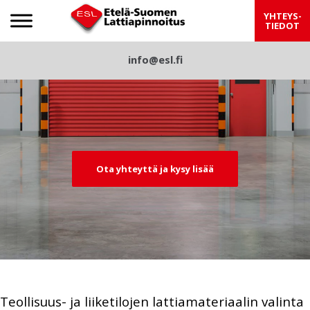
Etelä-Suomen Lattiapinnoitus
YHTEYS-
TIEDOT
S
info@esl.fi
Pre
Nex
k
viou
t
i
p
s
t
o
c
Ota yhteyttä ja kysy lisää
o
n
t
e
n
t
Teollisuus- ja liiketilojen lattiamateriaalin valinta