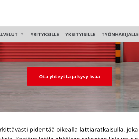
itus
ALVELUT
YRITYKSILLE
YKSITYISILLE
TYÖNHAKIJALLE
Ota yhteyttä ja kysy lisää
kittävästi pidentää oikealla lattiaratkaisulla, jok
ituksia. Kestävä lattia ehkäisee rakenteellisia vaur