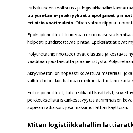
Pitkäikäiseen teollisuus- ja logistiikkahalliin kannatt
polyuretaani- ja akryylibetonipohjaiset pinno
erilaisia vaatimuksia.
Oikea valinta riippuu tuotant
Epoksipinnoitteet tunnetaan erinomaisesta kemikaali
helposti puhdistettavaa pintaa. Epoksilattiat ovat my
Polyuretaanipinnoitteet ovat elastisia ja kestävät hyvi
vaaditaan joustavuutta ja äänieristystä. Polyuretaa
Akryylibetoni on nopeasti kovettuva materiaali, joka
vaihtoehdon, kun halutaan minimoida tuotantokatkokse
Erikoispinnoitteet, kuten silikaattikäsittelyt, sovelt
poikkeuksellista iskunkestävyyttä äärimmäisen kovaa
sopivan ratkaisun, joka maksimoi lattian käyttöiän.
Miten logistiikkahallin lattiara