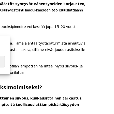
äästöt syntyvät vähentyneiden korjausten,
lkuinvestointi laadukkaaseen teollisuuslattiaann
as epoksipinnoite voi kestää jopa 15-20 vuotta
otiloissa. Tämä alentaa työtapaturmista aiheutuvia
oltokustannuksia, sillä ne eivät joudu rasitukselle
antotilan lämpötilan hallintaa. Myös siivous- ja
 betonilattia.
maksimoimiseksi?
ittäinen siivous, kuukausittainen tarkastus,
piteitä teollisuuslattian pitkäikäisyyden