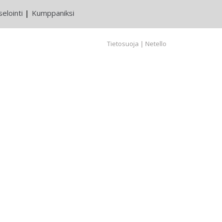
elointi
Kumppaniksi
Tietosuoja
|
Netello