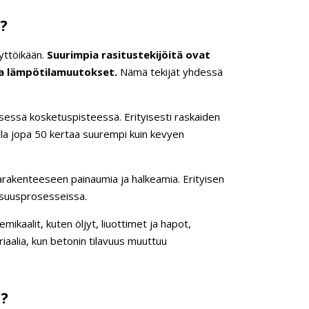
?
äyttöikään.
Suurimpia rasitustekijöitä ovat
ja lämpötilamuutokset.
Nämä tekijät yhdessä
isessä kosketuspisteessä. Erityisesti raskaiden
olla jopa 50 kertaa suurempi kuin kevyen
tiarakenteeseen painaumia ja halkeamia. Erityisen
lisuusprosesseissa.
ikaalit, kuten öljyt, liuottimet ja hapot,
iaalia, kun betonin tilavuus muuttuu
n?