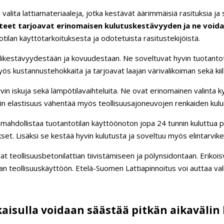
aa valita lattiamateriaaleja, jotka kestävät äärimmäisiä rasituksia ja
itteet tarjoavat erinomaisen kulutuskestävyyden ja ne void
otilan käyttötarkoituksesta ja odotetuista rasitustekijöistä.
kestävyydestään ja kovuudestaan. Ne soveltuvat hyvin tuotantotilo
ös kustannustehokkaita ja tarjoavat laajan värivalikoiman sekä kiil
n iskuja sekä lämpötilavaihteluita. Ne ovat erinomainen valinta kylmä
nin elastisuus vähentää myös teollisuusajoneuvojen renkaiden kulu
 mahdollistaa tuotantotilan käyttöönoton jopa 24 tunnin kuluttua p
t. Lisäksi se kestää hyvin kulutusta ja soveltuu myös elintarvikete
uvat teollisuusbetonilattian tiivistämiseen ja pölynsidontaan. Eriko
n teollisuuskäyttöön. Etelä-Suomen Lattiapinnoitus voi auttaa vali
tkaisulla voidaan säästää pitkän aikaväli