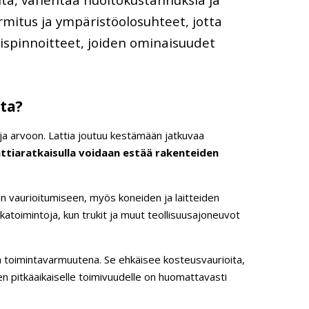
rmitus ja ympäristöolosuhteet, jotta
oispinnoitteet, joiden ominaisuudet
lta?
n ja arvoon. Lattia joutuu kestämään jatkuvaa
attiaratkaisulla voidaan estää rakenteiden
tian vaurioitumiseen, myös koneiden ja laitteiden
ikkatoimintoja, kun trukit ja muut teollisuusajoneuvot
ja toimintavarmuutena. Se ehkäisee kosteusvaurioita,
 pitkäaikaiselle toimivuudelle on huomattavasti