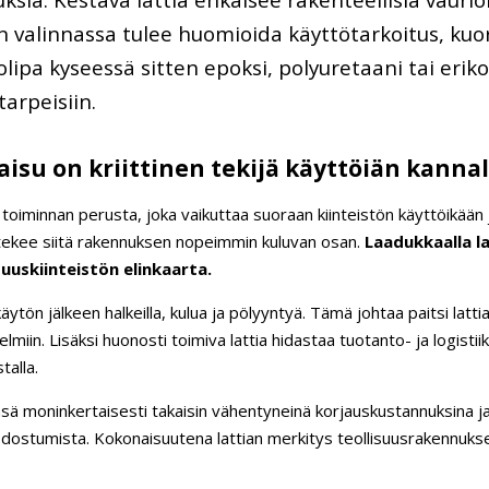
n valinnassa tulee huomioida käyttötarkoitus, kuo
olipa kyseessä sitten epoksi, polyuretaani tai erik
arpeisiin.
kaisu on kriittinen tekijä käyttöiän kanna
n toiminnan perusta, joka vaikuttaa suoraan kiinteistön käyttöikää
 tekee siitä rakennuksen nopeimmin kuluvan osan.
Laadukkaalla l
uuskiinteistön elinkaarta.
 käytön jälkeen halkeilla, kulua ja pölyyntyä. Tämä johtaa paitsi lat
elmiin. Lisäksi huonosti toimiva lattia hidastaa tuotanto- ja logisti
talla.
sensä moninkertaisesti takaisin vähentyneinä korjauskustannuksina 
ostumista. Kokonaisuutena lattian merkitys teollisuusrakennuksen