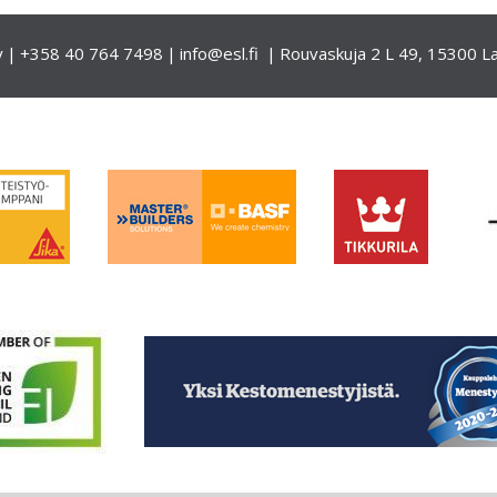
y
+358 40 764 7498
info@esl.fi
Rouvaskuja 2 L 49, 15300 La