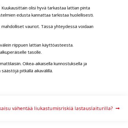
Kuukausittain olisi hyvä tarkastaa lattian pinta
stelmien edusta kannattaa tarkistaa huolellisesti.
 ja mahdolliset vauriot. Tässä yhteydessä voidaan
välein riippuen lattian käyttöasteesta.
lkuperäiselle tasolle.
ttilaisiin. Oikea-aikaisella kunnostuksella ja
äästöjä pitkällä aikavälillä.
kaisu vähentää liukastumisriskiä lastauslaiturilla?