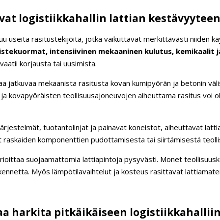
at logistiikkahallin lattian kestävyyteen
istuu useita rasitustekijöitä, jotka vaikuttavat merkittävästi niiden k
istekuormat, intensiivinen mekaaninen kulutus, kemikaalit 
vaatii korjausta tai uusimista.
ttaa jatkuvaa mekaanista rasitusta kovan kumipyörän ja betonin väl
a, ja kovapyöräisten teollisuusajoneuvojen aiheuttama rasitus voi 
ärjestelmät, tuotantolinjat ja painavat koneistot, aiheuttavat lat
at raskaiden komponenttien pudottamisesta tai siirtämisestä teol
ioittaa suojaamattomia lattiapintoja pysyvästi. Monet teollisuuskem
ennetta. Myös lämpötilavaihtelut ja kosteus rasittavat lattiamater
a harkita pitkäikäiseen logistiikkahallii