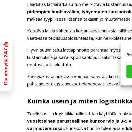
Laadukas lattiaratkaisu tuo merkittäviä kustannussä
pidempien huoltovälien, lyhyempien tuotantoka
maksaa tyypillisesti itsensä takaisin jo muutamassa
Kestävä lattia vähentää korjauskustannuksia, sillä s
vaativissa teollisuusolosuhteissa, kun heikkolaatuin
Hyvin suunniteltu lattiapinnoite parantaa myös työtu
Siv
kustannuksia ja sairauspoissaoloja. Lisäksi tasainen 
epätasaisella alustalla.
Energiakustannuksissa voidaan säästää, kun tiivis la
puhtaanapitokustannukset pienenevät, koska hyvin pi
Kuinka usein ja miten logistiikk
Teollisuus- ja logistiikkahallin lattian käyttöiän mak
vuosittainen perusteellinen kuntoarvio ja 3-5 
varmistamiseksi.
Ennakoiva huolto tulee aina edull