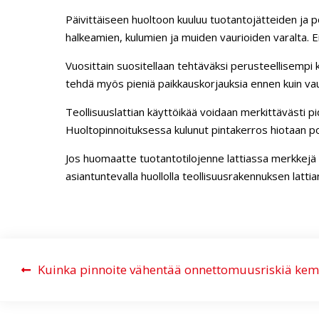
Päivittäiseen huoltoon kuuluu tuotantojätteiden ja pö
halkeamien, kulumien ja muiden vaurioiden varalta. Er
Vuosittain suositellaan tehtäväksi perusteellisempi 
tehdä myös pieniä paikkauskorjauksia ennen kuin vaur
Teollisuuslattian käyttöikää voidaan merkittävästi pi
Huoltopinnoituksessa kulunut pintakerros hiotaan poi
Jos huomaatte tuotantotilojenne lattiassa merkkejä ku
asiantuntevalla huollolla teollisuusrakennuksen latti
A
Kuinka pinnoite vähentää onnettomuusriskiä kemi
r
t