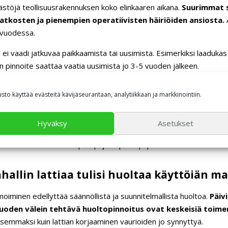
ästöjä teollisuusrakennuksen koko elinkaaren aikana.
Suurimmat s
tkosten ja pienempien operatiivisten häiriöiden ansiosta.
A
 vuodessa.
e ei vaadi jatkuvaa paikkaamista tai uusimista. Esimerkiksi laaduk
en pinnoite saattaa vaatia uusimista jo 3-5 vuoden jälkeen.
rvallisuutta vähentämällä liukastumis- ja kaatumisriskejä tuotant
usto käyttää evästeitä kävijäseurantaan, analytiikkaan ja markkinointiin.
ja kestävä lattia vähentää teollisuuskaluston ja muiden koneiden hu
Hyväksy
Asetukset
ttiapinnoite estää lämmön karkaamisen maaperään ja helpottaa tuot
nnoitettu lattia on helpompi ja nopeampi puhdistaa kuin huokoinen
ahallin lattiaa tulisi huoltaa käyttöiän 
simoiminen edellyttää säännöllistä ja suunnitelmallista huoltoa.
Päiv
vuoden välein tehtävä huoltopinnoitus ovat keskeisiä toimen
isemmaksi kuin lattian korjaaminen vaurioiden jo synnyttyä.