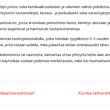
lyn poisto sekä kemikaaliroiskeiden ja valumien välitön puhdistus. 
ityisesti tuotantolinjat, lastaus- ja purkualueet sekä varastojärje
kuntoarvio, jossa arvioidaan pinnoitteen kunto, kiinnitys alustaan
iot laajenevat ja häiritsevät tuotantotoimintaa.
dentää huoltopinnoituksilla, jotka tehdään tyypillisesti 3-5 vuoden 
s ja korvataan uudella, mikä palauttaa lattian ominaisuudet lähes a
lumisesta tai vaurioista, kannattaa ottaa yhteyttä lattia-alan amma
an käyttöikää voidaan pidentää merkittävästi, mikä tuo huomattavia s
kaalivarastoissa?
Kuinka lattiarat