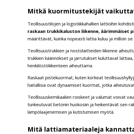
Mitkä kuormitustekijät vaikuttav
Teollisuustilojen ja logistiikkahallien lattioihin kohd
raskaan trukkikaluston liikenne, äärimmäiset p
määrittävät, kuinka nopeasti lattia kuluu ja milloin se 
Teollisuustrukkien ja nostolaitteiden liikenne aiheu
trukkien käännökset ja jarrutukset kuluttavat lattia
henkilöstöliikenteen aiheuttama.
Raskaat pistekuormat, kuten korkeat teollisuushyllyj
haitallisia ovat dynaamiset kuormat, jotka aiheutuv
Teollisuuskemikaalien roiskeet ja valumat voivat vaur
tunkeutuvat betonin huokosiin ja heikentävät sen rak
lämpölaajenemisen ja kutistumisen myötä.
Mitä lattiamateriaaleja kannatta