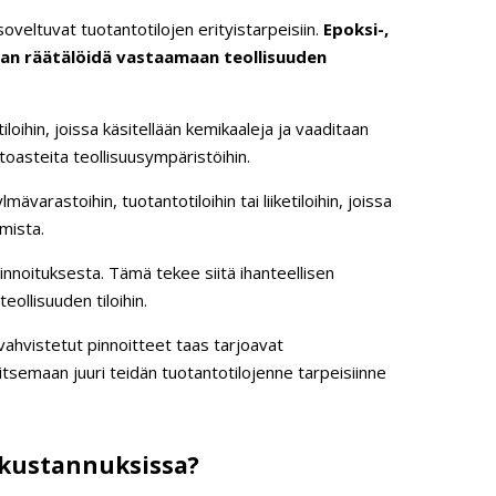
 soveltuvat tuotantotilojen erityistarpeisiin.
Epoksi-,
aan räätälöidä vastaamaan teollisuuden
ihin, joissa käsitellään kemikaaleja ja vaaditaan
toasteita teollisuusympäristöihin.
varastoihin, tuotantotiloihin tai liiketiloihin, joissa
mista.
innoituksesta. Tämä tekee siitä ihanteellisen
ollisuuden tiloihin.
isvahvistetut pinnoitteet taas tarjoavat
tsemaan juuri teidän tuotantotilojenne tarpeisiinne
n kustannuksissa?