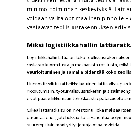
t
minimoi toiminnan keskeytyksiä. Lattia
voidaan valita optimaalinen pinnoite – 
vastaavat teollisuusrakennuksen erityist
Miksi logistiikkahallin lattiarat
Logistiikkahallin lattia on koko teollisuusrakennukse
raskasta kuormitusta ja mekaanista rasitusta, mikä
vaurioituminen ja samalla pidentää koko teollis
Huonosti valittu tai heikkolaatuinen lattia alkaa pian
rikkoutumisiin, työturvallisuusriskeihin ja sisäilmaong
eivät pääse liikkumaan tehokkaasti epätasaisella alus
Oikea lattiaratkaisu on investointi, joka maksaa it
parantaa energiatehokkuutta ja vähentää pölyn muod
suurempi kuin moni yritysjohtaja osaa arvioida.