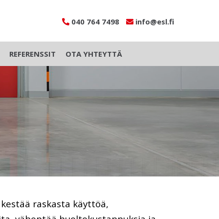
040 764 7498
info@esl.fi
REFERENSSIT
OTA YHTEYTTÄ
a kestää raskasta käyttöä,
ioita, vähentää huoltokustannuksia ja