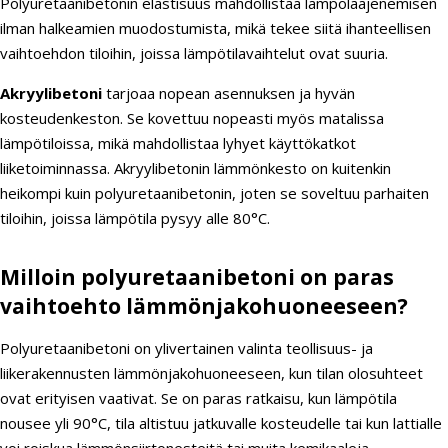
Polyuretaanibetonin elastisuus mahdollistaa lämpölaajenemisen
ilman halkeamien muodostumista, mikä tekee siitä ihanteellisen
vaihtoehdon tiloihin, joissa lämpötilavaihtelut ovat suuria.
Akryylibetoni
tarjoaa nopean asennuksen ja hyvän
kosteudenkeston. Se kovettuu nopeasti myös matalissa
lämpötiloissa, mikä mahdollistaa lyhyet käyttökatkot
liiketoiminnassa. Akryylibetonin lämmönkesto on kuitenkin
heikompi kuin polyuretaanibetonin, joten se soveltuu parhaiten
tiloihin, joissa lämpötila pysyy alle 80°C.
Milloin polyuretaanibetoni on paras
vaihtoehto lämmönjakohuoneeseen?
Polyuretaanibetoni on ylivertainen valinta teollisuus- ja
liikerakennusten lämmönjakohuoneeseen, kun tilan olosuhteet
ovat erityisen vaativat. Se on paras ratkaisu, kun lämpötila
nousee yli 90°C, tila altistuu jatkuvalle kosteudelle tai kun lattialle
voi roiskua lämmönsiirtonesteitä tai muita kemikaaleja.