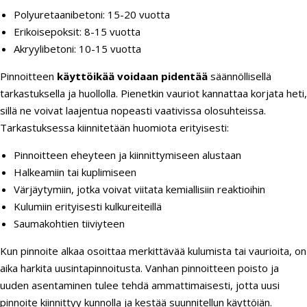
Polyuretaanibetoni: 15-20 vuotta
Erikoisepoksit: 8-15 vuotta
Akryylibetoni: 10-15 vuotta
Pinnoitteen
käyttöikää voidaan pidentää
säännöllisellä
tarkastuksella ja huollolla. Pienetkin vauriot kannattaa korjata heti,
sillä ne voivat laajentua nopeasti vaativissa olosuhteissa.
Tarkastuksessa kiinnitetään huomiota erityisesti:
Pinnoitteen eheyteen ja kiinnittymiseen alustaan
Halkeamiin tai kuplimiseen
Värjäytymiin, jotka voivat viitata kemiallisiin reaktioihin
Kulumiin erityisesti kulkureiteillä
Saumakohtien tiiviyteen
Kun pinnoite alkaa osoittaa merkittävää kulumista tai vaurioita, on
aika harkita uusintapinnoitusta. Vanhan pinnoitteen poisto ja
uuden asentaminen tulee tehdä ammattimaisesti, jotta uusi
pinnoite kiinnittyy kunnolla ja kestää suunnitellun käyttöiän.