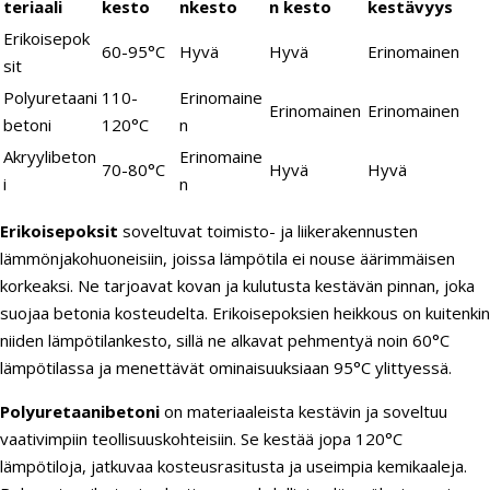
teriaali
kesto
nkesto
n kesto
kestävyys
Erikoisepok
60-95°C
Hyvä
Hyvä
Erinomainen
sit
Polyuretaani
110-
Erinomaine
Erinomainen
Erinomainen
betoni
120°C
n
Akryylibeton
Erinomaine
70-80°C
Hyvä
Hyvä
i
n
Erikoisepoksit
soveltuvat toimisto- ja liikerakennusten
lämmönjakohuoneisiin, joissa lämpötila ei nouse äärimmäisen
korkeaksi. Ne tarjoavat kovan ja kulutusta kestävän pinnan, joka
suojaa betonia kosteudelta. Erikoisepoksien heikkous on kuitenkin
niiden lämpötilankesto, sillä ne alkavat pehmentyä noin 60°C
lämpötilassa ja menettävät ominaisuuksiaan 95°C ylittyessä.
Polyuretaanibetoni
on materiaaleista kestävin ja soveltuu
vaativimpiin teollisuuskohteisiin. Se kestää jopa 120°C
lämpötiloja, jatkuvaa kosteusrasitusta ja useimpia kemikaaleja.