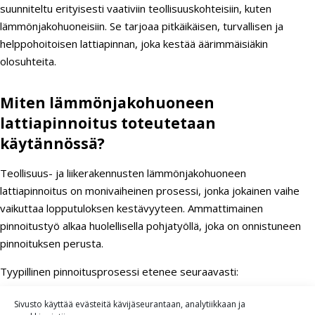
suunniteltu erityisesti vaativiin teollisuuskohteisiin, kuten
lämmönjakohuoneisiin. Se tarjoaa pitkäikäisen, turvallisen ja
helppohoitoisen lattiapinnan, joka kestää äärimmäisiäkin
olosuhteita.
Miten lämmönjakohuoneen
lattiapinnoitus toteutetaan
käytännössä?
Teollisuus- ja liikerakennusten lämmönjakohuoneen
lattiapinnoitus on monivaiheinen prosessi, jonka jokainen vaihe
vaikuttaa lopputuloksen kestävyyteen. Ammattimainen
pinnoitustyö alkaa huolellisella pohjatyöllä, joka on onnistuneen
pinnoituksen perusta.
Tyypillinen pinnoitusprosessi etenee seuraavasti:
Alustan kuntokartoitus
– Betonialustan kunto ja
Sivusto käyttää evästeitä kävijäseurantaan, analytiikkaan ja