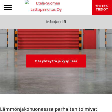
Etelä-Suomen Lattiapinnoitus
YHTEYS-
TIEDOT
S
info@esl.fi
Pre
Nex
k
viou
t
i
p
s
t
o
c
Ota yhteyttä ja kysy lisää
o
n
t
e
n
t
Lämmönjakohuoneessa parhaiten toimivat