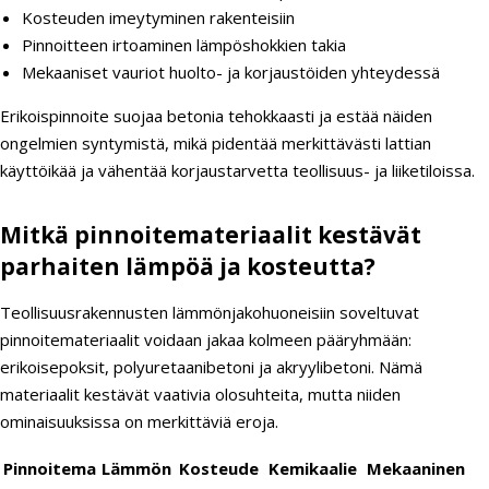
Kosteuden imeytyminen rakenteisiin
Pinnoitteen irtoaminen lämpöshokkien takia
Mekaaniset vauriot huolto- ja korjaustöiden yhteydessä
Erikoispinnoite suojaa betonia tehokkaasti ja estää näiden
ongelmien syntymistä, mikä pidentää merkittävästi lattian
käyttöikää ja vähentää korjaustarvetta teollisuus- ja liiketiloissa.
Mitkä pinnoitemateriaalit kestävät
parhaiten lämpöä ja kosteutta?
Teollisuusrakennusten lämmönjakohuoneisiin soveltuvat
pinnoitemateriaalit voidaan jakaa kolmeen pääryhmään:
erikoisepoksit, polyuretaanibetoni ja akryylibetoni. Nämä
materiaalit kestävät vaativia olosuhteita, mutta niiden
ominaisuuksissa on merkittäviä eroja.
Pinnoitema
Lämmön
Kosteude
Kemikaalie
Mekaaninen