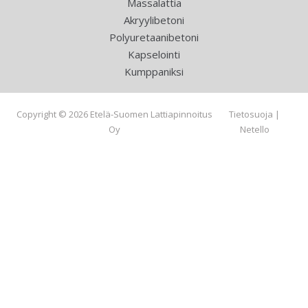
Massalattia
Akryylibetoni
Polyuretaanibetoni
Kapselointi
Kumppaniksi
Copyright © 2026 Etelä-Suomen Lattiapinnoitus
Tietosuoja
|
Oy
Netello