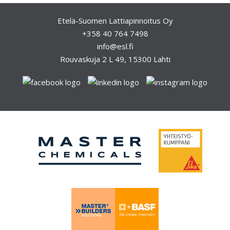
e
l
Etelä-Suomen Lattiapinnoitus Oy
+358 40 764 7498
i
info@esl.fi
e
Rouvaskuja 2 L 49, 15300 Lahti
n
s
e
l
a
u
s