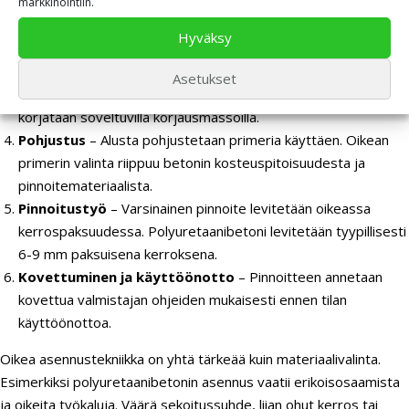
mahdolliset vauriot kartoitetaan perusteellisesti.
markkinointiin.
Betonin esikäsittely
– Alusta puhdistetaan mekaanisesti
Hyväksy
hiomalla tai sinkopuhalluksella. Tämä avaa betonin huokoset ja
parantaa pinnoitteen tarttuvuutta.
Asetukset
Betonin korjaukset
– Halkeamat, kolot ja muut vauriot
korjataan soveltuvilla korjausmassoilla.
Pohjustus
– Alusta pohjustetaan primeria käyttäen. Oikean
primerin valinta riippuu betonin kosteuspitoisuudesta ja
pinnoitemateriaalista.
Pinnoitustyö
– Varsinainen pinnoite levitetään oikeassa
kerrospaksuudessa. Polyuretaanibetoni levitetään tyypillisesti
6-9 mm paksuisena kerroksena.
Kovettuminen ja käyttöönotto
– Pinnoitteen annetaan
kovettua valmistajan ohjeiden mukaisesti ennen tilan
käyttöönottoa.
Oikea asennustekniikka on yhtä tärkeää kuin materiaalivalinta.
Esimerkiksi polyuretaanibetonin asennus vaatii erikoisosaamista
ja oikeita työkaluja. Väärä sekoitussuhde, liian ohut kerros tai