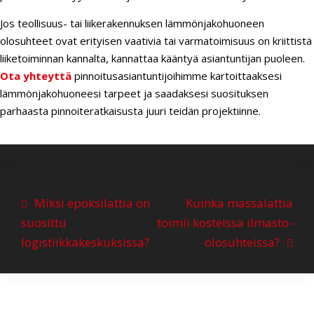
Jos teollisuus- tai liikerakennuksen lämmönjakohuoneen
olosuhteet ovat erityisen vaativia tai varmatoimisuus on kriittistä
liiketoiminnan kannalta, kannattaa kääntyä asiantuntijan puoleen.
Ota yhteyttä
pinnoitusasiantuntijoihimme kartoittaaksesi
lämmönjakohuoneesi tarpeet ja saadaksesi suosituksen
parhaasta pinnoiteratkaisusta juuri teidän projektiinne.
A
Miksi epoksilattia on
Kuinka massalattia
r
suosittu
toimii kosteissa ilmasto-
t
logistiikkakeskuksissa?
olosuhteissa?
i
k
k