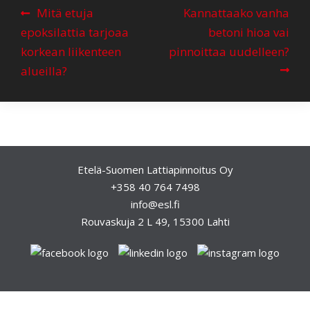
A
Mitä etuja
Kannattaako vanha
r
epoksilattia tarjoaa
betoni hioa vai
t
korkean liikenteen
pinnoittaa uudelleen?
i
alueilla?
k
k
e
l
Etelä-Suomen Lattiapinnoitus Oy
i
+358 40 764 7498
e
info@esl.fi
n
Rouvaskuja 2 L 49, 15300 Lahti
s
e
l
a