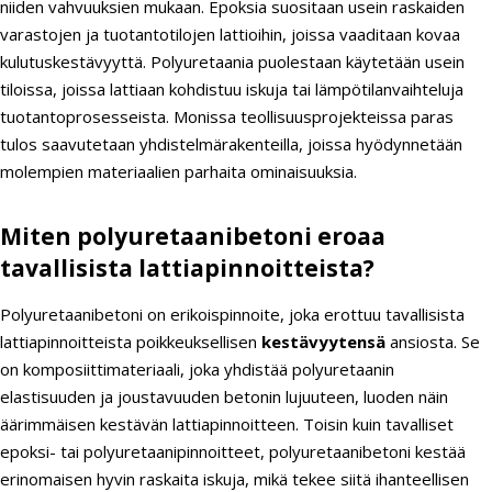
niiden vahvuuksien mukaan. Epoksia suositaan usein raskaiden
varastojen ja tuotantotilojen lattioihin, joissa vaaditaan kovaa
kulutuskestävyyttä. Polyuretaania puolestaan käytetään usein
tiloissa, joissa lattiaan kohdistuu iskuja tai lämpötilanvaihteluja
tuotantoprosesseista. Monissa teollisuusprojekteissa paras
tulos saavutetaan yhdistelmärakenteilla, joissa hyödynnetään
molempien materiaalien parhaita ominaisuuksia.
Miten polyuretaanibetoni eroaa
tavallisista lattiapinnoitteista?
Polyuretaanibetoni on erikoispinnoite, joka erottuu tavallisista
lattiapinnoitteista poikkeuksellisen
kestävyytensä
ansiosta. Se
on komposiittimateriaali, joka yhdistää polyuretaanin
elastisuuden ja joustavuuden betonin lujuuteen, luoden näin
äärimmäisen kestävän lattiapinnoitteen. Toisin kuin tavalliset
epoksi- tai polyuretaanipinnoitteet, polyuretaanibetoni kestää
erinomaisen hyvin raskaita iskuja, mikä tekee siitä ihanteellisen