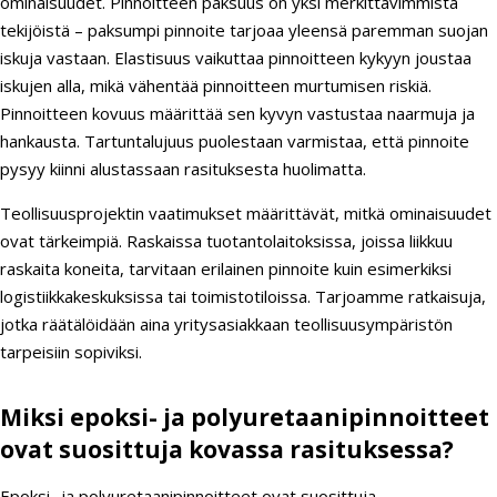
ominaisuudet. Pinnoitteen paksuus on yksi merkittävimmistä
tekijöistä – paksumpi pinnoite tarjoaa yleensä paremman suojan
iskuja vastaan. Elastisuus vaikuttaa pinnoitteen kykyyn joustaa
iskujen alla, mikä vähentää pinnoitteen murtumisen riskiä.
Pinnoitteen kovuus määrittää sen kyvyn vastustaa naarmuja ja
hankausta. Tartuntalujuus puolestaan varmistaa, että pinnoite
pysyy kiinni alustassaan rasituksesta huolimatta.
Teollisuusprojektin vaatimukset määrittävät, mitkä ominaisuudet
ovat tärkeimpiä. Raskaissa tuotantolaitoksissa, joissa liikkuu
raskaita koneita, tarvitaan erilainen pinnoite kuin esimerkiksi
logistiikkakeskuksissa tai toimistotiloissa. Tarjoamme ratkaisuja,
jotka räätälöidään aina yritysasiakkaan teollisuusympäristön
tarpeisiin sopiviksi.
Miksi epoksi- ja polyuretaanipinnoitteet
ovat suosittuja kovassa rasituksessa?
Epoksi- ja polyuretaanipinnoitteet ovat suosittuja