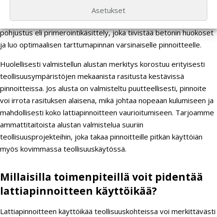
paksumpien teollisuuspinnoitteiden kohdalla. Näiden
Asetukset
pohjakäsittelyjen jälkeen alustalle tehdään aina asianmukainen
pohjustus eli primerointikäsittely, joka tiivistää betonin huokoset
ja luo optimaalisen tarttumapinnan varsinaiselle pinnoitteelle.
Huolellisesti valmistellun alustan merkitys korostuu erityisesti
teollisuusympäristöjen mekaanista rasitusta kestävissä
pinnoitteissa. Jos alusta on valmisteltu puutteellisesti, pinnoite
voi irrota rasituksen alaisena, mikä johtaa nopeaan kulumiseen ja
mahdollisesti koko lattiapinnoitteen vaurioitumiseen. Tarjoamme
ammattitaitoista alustan valmistelua suuriin
teollisuusprojekteihin, joka takaa pinnoitteille pitkän käyttöiän
myös kovimmassa teollisuuskäytössä.
Millaisilla toimenpiteillä voit pidentää
lattiapinnoitteen käyttöikää?
Lattiapinnoitteen käyttöikää teollisuuskohteissa voi merkittävästi