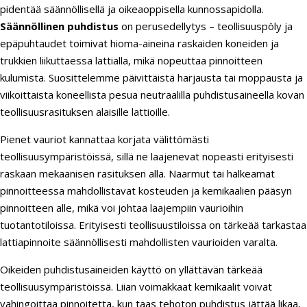
pidentää säännöllisellä ja oikeaoppisella kunnossapidolla.
Säännöllinen puhdistus
on perusedellytys – teollisuuspöly ja
epäpuhtaudet toimivat hioma-aineina raskaiden koneiden ja
trukkien liikuttaessa lattialla, mikä nopeuttaa pinnoitteen
kulumista. Suosittelemme päivittäistä harjausta tai moppausta ja
viikoittaista koneellista pesua neutraalilla puhdistusaineella kovan
teollisuusrasituksen alaisille lattioille.
Pienet vauriot kannattaa korjata välittömästi
teollisuusympäristöissä, sillä ne laajenevat nopeasti erityisesti
raskaan mekaanisen rasituksen alla. Naarmut tai halkeamat
pinnoitteessa mahdollistavat kosteuden ja kemikaalien pääsyn
pinnoitteen alle, mikä voi johtaa laajempiin vaurioihin
tuotantotiloissa. Erityisesti teollisuustiloissa on tärkeää tarkastaa
lattiapinnoite säännöllisesti mahdollisten vaurioiden varalta.
Oikeiden puhdistusaineiden käyttö on yllättävän tärkeää
teollisuusympäristöissä. Liian voimakkaat kemikaalit voivat
vahingoittaa pinnoitetta, kun taas tehoton puhdistus jättää likaa,