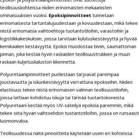
teollisuuskohteissa niiden erinomaisten mekaanisten
ominaisuuksien vuoksi.
Epoksipinnoitteet
tunnetaan
erinomaisesta tartuntalujuudestaan ja kovuudestaan, mikä tekee
niistä erinomaisia vaihtoehtoja tuotantotiloihin, varastoihin ja
logistiikkakeskuksiin, joissa tarvitaan kulutuskestävyyttä ja hyvää
kemikaalien kestävyyttä. Epoksi muodostaa tiiviin, saumattoman
pinnan, joka kestää hyvin raskaiden teollisuustrukkien ja muun
raskaan kuljetuskaluston liikennettä.
Polyuretaanipinnoitteet puolestaan tarjoavat parempaa
joustavuutta ja iskunkestävyyttä verrattuna epokseihin. Niiden
elastisuus tekee niistä erinomaisen valinnan teollisuustiloihin,
joissa lattiaan kohdistuu iskuja tai tärinää tuotantokoneista.
Polyuretaani kestää myös UV-säteilyä epoksia paremmin, mikä
tekee siitä hyvän vaihtoehdon tuotantotiloihin, joissa on runsaasti
luonnonvaloa.
Teollisuudessa näitä pinnoitteita käytetään usein eri kohteissa