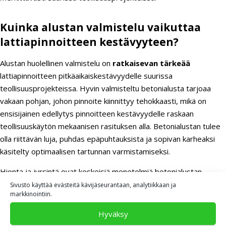
Kuinka alustan valmistelu vaikuttaa
lattiapinnoitteen kestävyyteen?
Alustan huolellinen valmistelu on
ratkaisevan tärkeää
lattiapinnoitteen pitkäaikaiskestävyydelle suurissa
teollisuusprojekteissa. Hyvin valmisteltu betonialusta tarjoaa
vakaan pohjan, johon pinnoite kiinnittyy tehokkaasti, mikä on
ensisijainen edellytys pinnoitteen kestävyydelle raskaan
teollisuuskäytön mekaanisen rasituksen alla. Betonialustan tulee
olla riittävän luja, puhdas epäpuhtauksista ja sopivan karheaksi
käsitelty optimaalisen tartunnan varmistamiseksi.
Hionta ja jyrsintä ovat keskeisiä menetelmiä betonialustan
valmistelussa teollisuuskohteissa. Hionta poistaa betonin
Sivusto käyttää evästeitä kävijäseurantaan, analytiikkaan ja
markkinointiin.
pinnasta sementtiliiman ja epäpuhtaudet sekä avaa betonin
huokosia, mikä parantaa pinnoitteen tarttuvuutta. Jyrsintä
Hyväksy
puolestaan luo karheamman profiilin, joka on tarpeen erityisesti