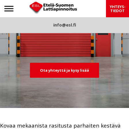
Etelä-Suomen Lattiapinnoitus
YHTEYS-
TIEDOT
S
info@esl.fi
Pre
Nex
k
viou
t
i
p
s
t
o
c
Ota yhteyttä ja kysy lisää
o
n
t
e
n
t
Kovaa mekaanista rasitusta parhaiten kestävä