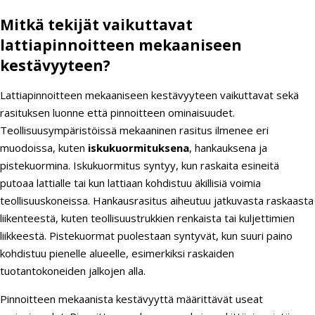
Mitkä tekijät vaikuttavat
lattiapinnoitteen mekaaniseen
kestävyyteen?
Lattiapinnoitteen mekaaniseen kestävyyteen vaikuttavat sekä
rasituksen luonne että pinnoitteen ominaisuudet.
Teollisuusympäristöissä mekaaninen rasitus ilmenee eri
muodoissa, kuten
iskukuormituksena
, hankauksena ja
pistekuormina. Iskukuormitus syntyy, kun raskaita esineitä
putoaa lattialle tai kun lattiaan kohdistuu äkillisiä voimia
teollisuuskoneissa. Hankausrasitus aiheutuu jatkuvasta raskaasta
liikenteestä, kuten teollisuustrukkien renkaista tai kuljettimien
liikkeestä. Pistekuormat puolestaan syntyvät, kun suuri paino
kohdistuu pienelle alueelle, esimerkiksi raskaiden
tuotantokoneiden jalkojen alla.
Pinnoitteen mekaanista kestävyyttä määrittävät useat