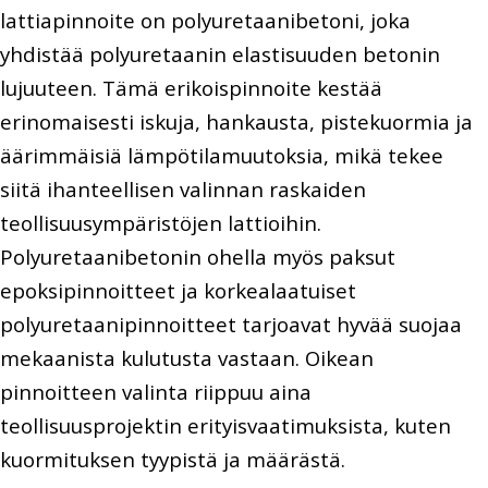
lattiapinnoite on polyuretaanibetoni, joka
yhdistää polyuretaanin elastisuuden betonin
lujuuteen. Tämä erikoispinnoite kestää
erinomaisesti iskuja, hankausta, pistekuormia ja
äärimmäisiä lämpötilamuutoksia, mikä tekee
siitä ihanteellisen valinnan raskaiden
teollisuusympäristöjen lattioihin.
Polyuretaanibetonin ohella myös paksut
epoksipinnoitteet ja korkealaatuiset
polyuretaanipinnoitteet tarjoavat hyvää suojaa
mekaanista kulutusta vastaan. Oikean
pinnoitteen valinta riippuu aina
teollisuusprojektin erityisvaatimuksista, kuten
kuormituksen tyypistä ja määrästä.