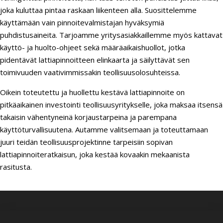
joka kuluttaa pintaa raskaan liikenteen alla. Suosittelemme
käyttämään vain pinnoitevalmistajan hyväksymiä
puhdistusaineita. Tarjoamme yritysasiakkaillemme myös kattavat
käyttö- ja huolto-ohjeet sekä määräaikaishuollot, jotka
pidentävät lattiapinnoitteen elinkaarta ja säilyttävät sen
toimivuuden vaativimmissakin teollisuusolosuhteissa.
Oikein toteutettu ja huollettu kestävä lattiapinnoite on
pitkäaikainen investointi teollisuusyritykselle, joka maksaa itsensä
takaisin vähentyneinä korjaustarpeina ja parempana
käyttöturvallisuutena. Autamme valitsemaan ja toteuttamaan
juuri teidän teollisuusprojektinne tarpeisiin sopivan
lattiapinnoiteratkaisun, joka kestää kovaakin mekaanista
rasitusta.