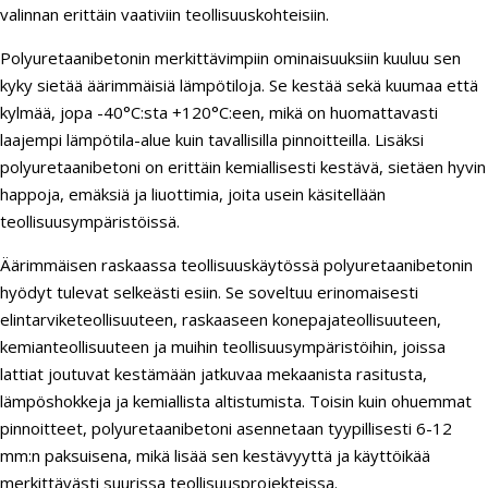
valinnan erittäin vaativiin teollisuuskohteisiin.
Polyuretaanibetonin merkittävimpiin ominaisuuksiin kuuluu sen
kyky sietää äärimmäisiä lämpötiloja. Se kestää sekä kuumaa että
kylmää, jopa -40°C:sta +120°C:een, mikä on huomattavasti
laajempi lämpötila-alue kuin tavallisilla pinnoitteilla. Lisäksi
polyuretaanibetoni on erittäin kemiallisesti kestävä, sietäen hyvin
happoja, emäksiä ja liuottimia, joita usein käsitellään
teollisuusympäristöissä.
Äärimmäisen raskaassa teollisuuskäytössä polyuretaanibetonin
hyödyt tulevat selkeästi esiin. Se soveltuu erinomaisesti
elintarviketeollisuuteen, raskaaseen konepajateollisuuteen,
kemianteollisuuteen ja muihin teollisuusympäristöihin, joissa
lattiat joutuvat kestämään jatkuvaa mekaanista rasitusta,
lämpöshokkeja ja kemiallista altistumista. Toisin kuin ohuemmat
pinnoitteet, polyuretaanibetoni asennetaan tyypillisesti 6-12
mm:n paksuisena, mikä lisää sen kestävyyttä ja käyttöikää
merkittävästi suurissa teollisuusprojekteissa.