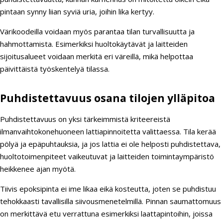
pintaan synny liian syviä uria, joihin lika kertyy.
Värikoodeilla voidaan myös parantaa tilan turvallisuutta ja
hahmottamista. Esimerkiksi huoltokäytävät ja laitteiden
sijoitusalueet voidaan merkitä eri väreillä, mikä helpottaa
päivittäistä työskentelyä tilassa.
Puhdistettavuus osana tilojen ylläpitoa
Puhdistettavuus on yksi tärkeimmistä kriteereistä
ilmanvaihtokonehuoneen lattiapinnoitetta valittaessa. Tila kerää
pölyä ja epäpuhtauksia, ja jos lattia ei ole helposti puhdistettava,
huoltotoimenpiteet vaikeutuvat ja laitteiden toimintaympäristö
heikkenee ajan myötä.
Tiivis epoksipinta ei ime likaa eikä kosteutta, joten se puhdistuu
tehokkaasti tavallisilla siivousmenetelmillä. Pinnan saumattomuus
on merkittävä etu verrattuna esimerkiksi laattapintoihin, joissa