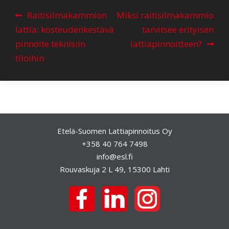
A
Raitisilmakammion
Miksi raitisilmakammio
r
lattia: kosteudenkestävä
tarvitsee erityisen
t
pinnoite teknisiin
lattiapinnoitteen?
i
tiloihin
k
k
e
l
Etelä-Suomen Lattiapinnoitus Oy
i
+358 40 764 7498
e
info@esl.fi
n
Rouvaskuja 2 L 49, 15300 Lahti
s
e
l
a