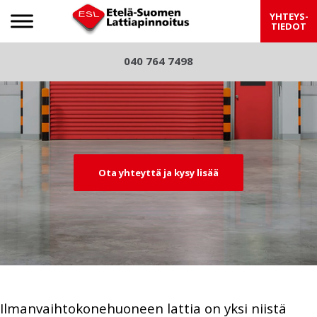
Etelä-Suomen Lattiapinnoitus
YHTEYS-
TIEDOT
S
040 764 7498
Pre
Nex
k
viou
t
i
p
s
t
o
c
Ota yhteyttä ja kysy lisää
o
n
t
e
n
t
Ilmanvaihtokonehuoneen lattia on yksi niistä