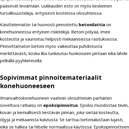
pääsevät leviämään. Liukkauden esto on myös keskeinen
turvallisuustekijä, erityisesti kosteissa olosuhteissa.
Käsittelemätön tai huonosti pinnoitettu
betonilattia
on
konehuoneessa erityinen riskitekijä. Betoni pölyää, imee
kosteutta ja vaurioituu helposti mekaanisessa rasituksessa.
Pinnoittamaton betoni myös vaikeuttaa puhdistusta
merkittävästi, koska lika tunkeutuu huokoiseen pintaan eikä lähde
pelkällä pyyhkimisellä.
Sopivimmat pinnoitemateriaalit
konehuoneeseen
Ilmanvaihtokonehuoneen vaativiin olosuhteisiin parhaiten
soveltuva ratkaisu on
epoksipinnoitus
. Epoksi muodostaa tiiviin,
kovan ja kemiallisesti kestävän pinnan, joka sietää kosteutta,
öljyjä ja mekaanista kulutusta. Se tarttuu betonialustaan lujasti,
eikä se halkea tai hilseile normaalissa käytössä. Epoksipinnoitteen