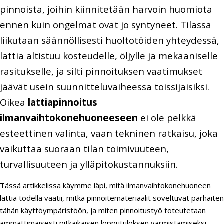
pinnoista, joihin kiinnitetään harvoin huomiota
ennen kuin ongelmat ovat jo syntyneet. Tilassa
liikutaan säännöllisesti huoltotöiden yhteydessä,
lattia altistuu kosteudelle, öljylle ja mekaaniselle
rasitukselle, ja silti pinnoituksen vaatimukset
jäävät usein suunnitteluvaiheessa toissijaisiksi.
Oikea
lattiapinnoitus
ilmanvaihtokonehuoneeseen
ei ole pelkkä
esteettinen valinta, vaan tekninen ratkaisu, joka
vaikuttaa suoraan tilan toimivuuteen,
turvallisuuteen ja ylläpitokustannuksiin.
Tässä artikkelissa käymme läpi, mitä ilmanvaihtokonehuoneen
lattia todella vaatii, mitkä pinnoitemateriaalit soveltuvat parhaiten
tähän käyttöympäristöön, ja miten pinnoitustyö toteutetaan
ammattimaisesti pitkäikäisen lopputuloksen varmistamiseksi.