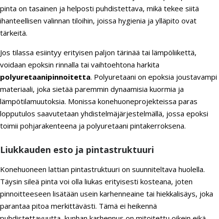
pinta on tasainen ja helposti puhdistettava, mikä tekee siitä
ihanteellisen valinnan tiloihin, joissa hygienia ja ylläpito ovat
tärkeitä.
Jos tilassa esiintyy erityisen paljon tärinää tai lämpöliikettä,
voidaan epoksin rinnalla tai vaihtoehtona harkita
polyuretaanipinnoitetta
. Polyuretaani on epoksia joustavampi
materiaali, joka sietää paremmin dynaamisia kuormia ja
lämpötilamuutoksia. Monissa konehuoneprojekteissa paras
lopputulos saavutetaan yhdistelmäjärjestelmällä, jossa epoksi
toimii pohjarakenteena ja polyuretaani pintakerroksena.
Liukkauden esto ja pintastruktuuri
Konehuoneen lattian pintastruktuuri on suunniteltava huolella.
Täysin sileä pinta voi olla liukas erityisesti kosteana, joten
pinnoitteeseen lisätään usein karhenneaine tai hiekkalisäys, joka
parantaa pitoa merkittävästi. Tämä ei heikennä
puhdistettavuutta, kunhan karhennus on mitoitettu oikein eikä