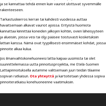
ja se kannattaa tehdä ennen kuin vauriot ulottuvat syvemmälle
rakenteeseen.
Tarkastuskierros kerran tai kahdesti vuodessa auttaa
havaitsemaan alkavat vauriot ajoissa. Erityistä huomiota
kannattaa kiinnittää koneiden jalkojen kohtiin, ovien läheisyyteen
ja alueisiin, joissa vesi tai öljy pääsee toistuvasti kosketuksiin
lattian kanssa. Nämä ovat tyypillisesti ensimmäiset kohdat, joissa
pinnoite alkaa kulua.
Jos ilmanvaihtokonehuoneesi lattia kaipaa uusimista tai olet
suunnittelemassa uutta pinnoitusprojektia, me Etelä-Suomen
Lattiapinnoituksella autamme valitsemaan juuri teidän tilaanne
sopivan ratkaisun.
Ota yhteyttä
ja kartoitetaan yhdessä sopiva
pinnoiteratkaisu konehuoneenne vaatimuksiin.