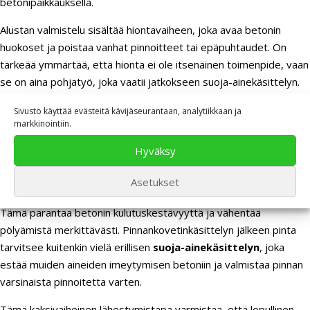
betonipaikkauksella.
Alustan valmistelu sisältää hiontavaiheen, joka avaa betonin
huokoset ja poistaa vanhat pinnoitteet tai epäpuhtaudet. On
tärkeää ymmärtää, että hionta ei ole itsenäinen toimenpide, vaan
se on aina pohjatyö, joka vaatii jatkokseen suoja-ainekäsittelyn.
Pelkästään hiottu betonipinta on herkkä likaantumiselle ja
Sivusto käyttää evästeitä kävijäseurantaan, analytiikkaan ja
kosteudelle, joten se on suojattava viipymättä.
markkinointiin.
Pinnankovetin ja suoja-ainekäsittely
Hyväksy
Betonilattioissa käytetään usein
pinnankovetinta
, joka tiivistää
Asetukset
ja kovettaa betonin pintakerroksen kemiallisen reaktion kautta.
Tämä parantaa betonin kulutuskestävyyttä ja vähentää
pölyämistä merkittävästi. Pinnankovetinkäsittelyn jälkeen pinta
tarvitsee kuitenkin vielä erillisen
suoja-ainekäsittelyn
, joka
estää muiden aineiden imeytymisen betoniin ja valmistaa pinnan
varsinaista pinnoitetta varten.
Tämä kaksivaiheinen lähestymistapa varmistaa, että lopullinen