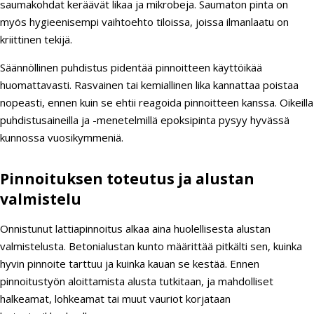
saumakohdat keräävät likaa ja mikrobeja. Saumaton pinta on
myös hygieenisempi vaihtoehto tiloissa, joissa ilmanlaatu on
kriittinen tekijä.
Säännöllinen puhdistus pidentää pinnoitteen käyttöikää
huomattavasti. Rasvainen tai kemiallinen lika kannattaa poistaa
nopeasti, ennen kuin se ehtii reagoida pinnoitteen kanssa. Oikeilla
puhdistusaineilla ja -menetelmillä epoksipinta pysyy hyvässä
kunnossa vuosikymmeniä.
Pinnoituksen toteutus ja alustan
valmistelu
Onnistunut lattiapinnoitus alkaa aina huolellisesta alustan
valmistelusta. Betonialustan kunto määrittää pitkälti sen, kuinka
hyvin pinnoite tarttuu ja kuinka kauan se kestää. Ennen
pinnoitustyön aloittamista alusta tutkitaan, ja mahdolliset
halkeamat, lohkeamat tai muut vauriot korjataan