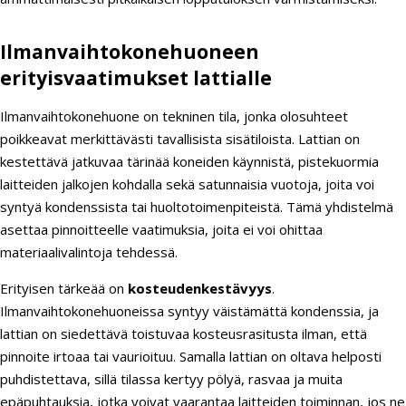
Ilmanvaihtokonehuoneen
erityisvaatimukset lattialle
Ilmanvaihtokonehuone on tekninen tila, jonka olosuhteet
poikkeavat merkittävästi tavallisista sisätiloista. Lattian on
kestettävä jatkuvaa tärinää koneiden käynnistä, pistekuormia
laitteiden jalkojen kohdalla sekä satunnaisia vuotoja, joita voi
syntyä kondenssista tai huoltotoimenpiteistä. Tämä yhdistelmä
asettaa pinnoitteelle vaatimuksia, joita ei voi ohittaa
materiaalivalintoja tehdessä.
Erityisen tärkeää on
kosteudenkestävyys
.
Ilmanvaihtokonehuoneissa syntyy väistämättä kondenssia, ja
lattian on siedettävä toistuvaa kosteusrasitusta ilman, että
pinnoite irtoaa tai vaurioituu. Samalla lattian on oltava helposti
puhdistettava, sillä tilassa kertyy pölyä, rasvaa ja muita
epäpuhtauksia, jotka voivat vaarantaa laitteiden toiminnan, jos ne