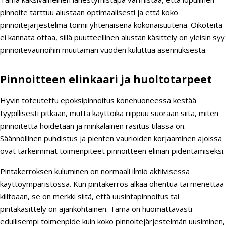
pinnoite tarttuu alustaan optimaalisesti ja että koko
pinnoitejärjestelmä toimii yhtenäisenä kokonaisuutena. Oikoteitä
ei kannata ottaa, sillä puutteellinen alustan käsittely on yleisin syy
pinnoitevaurioihin muutaman vuoden kuluttua asennuksesta.
Pinnoitteen elinkaari ja huoltotarpeet
Hyvin toteutettu epoksipinnoitus konehuoneessa kestää
tyypillisesti pitkään, mutta käyttöikä riippuu suoraan siitä, miten
pinnoitetta hoidetaan ja minkälainen rasitus tilassa on.
Säännöllinen puhdistus ja pienten vaurioiden korjaaminen ajoissa
ovat tärkeimmät toimenpiteet pinnoitteen eliniän pidentämiseksi.
Pintakerroksen kuluminen on normaali ilmiö aktiivisessa
käyttöympäristössä. Kun pintakerros alkaa ohentua tai menettää
kiiltoaan, se on merkki siitä, että uusintapinnoitus tai
pintakäsittely on ajankohtainen. Tämä on huomattavasti
edullisempi toimenpide kuin koko pinnoitejärjestelmän uusiminen,