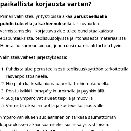
paikallista korjausta varten?
Pinnan valmistelu yritystiloissa alkaa
perusteellisella
puhdistuksella ja karhennuksella
tarttuvuuden
varmistamiseksi. Korjattava alue tulee puhdistaa kaikista
epäpuhtauksista, teollisuusöljyistä ja irtonaisesta materiaalista.
Hionta luo karhean pinnan, johon uusi materiaali tarttuu hyvin.
Valmisteluvaiheet järjestyksessä:
Puhdista alue perusteellisesti teollisuuskäyttöön tarkoitetulla
rasvanpoistoaineella.
Hio pinta karkealla hiomapaperilla tai hiomakoneella.
Poista kaikki hiomapöly imuroimalla ja pyyhkimällä.
Suojaa ympäröivät alueet teipillä ja muovilla.
Varmista oikea lämpötila ja kosteus korjaustyölle.
Ympäröivän alueen suojaaminen on tärkeää saumattoman
lopputuloksen aikaansaamiseksi suurissa yritystiloissa.