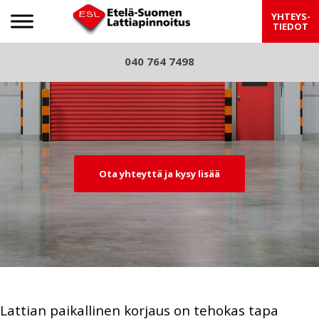
Etelä-Suomen Lattiapinnoitus
YHTEYS-
TIEDOT
S
040 764 7498
Pre
Nex
k
viou
t
i
p
s
t
o
c
Ota yhteyttä ja kysy lisää
o
n
t
e
n
t
Lattian paikallinen korjaus on tehokas tapa