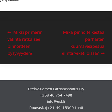
A
Miksi primerin
Mikä pinnoite kestää
r
valinta ratkaisee
parhaiten
t
pinnoitteen
kuumavesipesua
i
pysyvyyden?
elintarviketiloissa?
k
k
e
l
Etelä-Suomen Lattiapinnoitus Oy
i
+358 40 764 7498
e
info@esl.fi
n
Rouvaskuja 2 L 49, 15300 Lahti
s