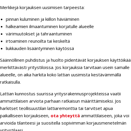
Merkkejä korjauksen uusimisen tarpeesta:
pinnan kuluminen ja kiillon häviäminen
halkeamien ilmaantuminen korjatulle alueelle
värimuutokset ja tahraantuminen
irtoaminen reunoilta tai keskeltä
liukkauden lisääntyminen käytössä
Säännöllinen puhdistus ja huolto pidentävät korjauksen käyttöikää
merkittävästi yritystiloissa. Jos korjauksia tarvitaan usein samalle
alueelle, on aika harkita koko lattian uusimista kestävämmällä
ratkaisulla.
Lattian kunnostus suurissa yritysrakennusprojekteissa vaatii
ammattilaisen arviota parhaan ratkaisun määrittämiseksi. Jos
harkitset teollisuustilan lattiaremonttia tai tarvitset apua
paikalliseen korjaukseen,
ota yhteyttä
ammattilaiseen, joka voi
arvioida tilanteesi ja suositella sopivimman korjausmenetelmän
yritystilaasi.