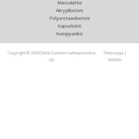
Massalattia
Akryylibetoni
Polyuretaanibetoni
Kapselointi
Kumppaniksi
Copyright © 2026 Etelä-Suomen Lattiapinnoitus
Tietosuoja
|
Oy
Netello