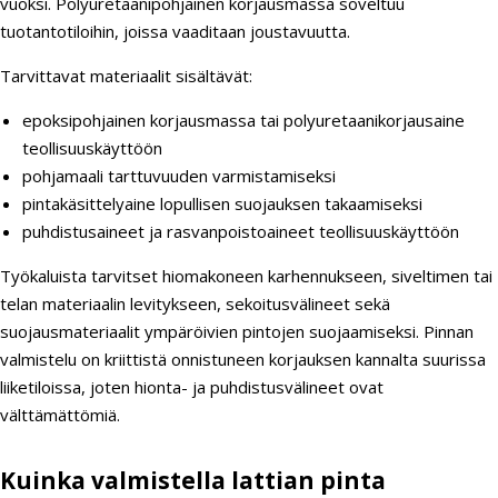
vuoksi. Polyuretaanipohjainen korjausmassa soveltuu
tuotantotiloihin, joissa vaaditaan joustavuutta.
Tarvittavat materiaalit sisältävät:
epoksipohjainen korjausmassa tai polyuretaanikorjausaine
teollisuuskäyttöön
pohjamaali tarttuvuuden varmistamiseksi
pintakäsittelyaine lopullisen suojauksen takaamiseksi
puhdistusaineet ja rasvanpoistoaineet teollisuuskäyttöön
Työkaluista tarvitset hiomakoneen karhennukseen, siveltimen tai
telan materiaalin levitykseen, sekoitusvälineet sekä
suojausmateriaalit ympäröivien pintojen suojaamiseksi. Pinnan
valmistelu on kriittistä onnistuneen korjauksen kannalta suurissa
liiketiloissa, joten hionta- ja puhdistusvälineet ovat
välttämättömiä.
Kuinka valmistella lattian pinta