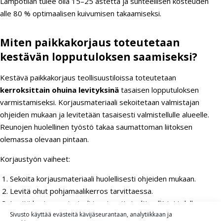
Lämpötilan tulee olla 15–25 astetta ja suhteellisen kosteuden
alle 80 % optimaalisen kuivumisen takaamiseksi.
Miten paikkakorjaus toteutetaan
kestävän lopputuloksen saamiseksi?
Kestävä paikkakorjaus teollisuustiloissa toteutetaan
kerroksittain ohuina levityksinä
tasaisen lopputuloksen
varmistamiseksi. Korjausmateriaali sekoitetaan valmistajan
ohjeiden mukaan ja levitetään tasaisesti valmistellulle alueelle.
Reunojen huolellinen työstö takaa saumattoman liitoksen
olemassa olevaan pintaan.
Korjaustyön vaiheet:
Sekoita korjausmateriaali huolellisesti ohjeiden mukaan.
Levitä ohut pohjamaalikerros tarvittaessa.
Levitä korjausmateriaali tasaisesti siveltimellä tai telalla.
Sivusto käyttää evästeitä kävijäseurantaan, analytiikkaan ja
Työstä reunat huolellisesti saumattoman liitoksen