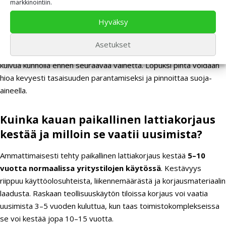
markkinointiin.
aikaansaamiseksi.
Anna kuivua valmistajan suositteleman ajan.
Hyväksy
Yleisimmät virheet ovat kuivumisen kiirehtiminen, epätasainen
Asetukset
levitys ja reunojen huolimaton työstö. Anna jokaisen kerroksen
kuivua kunnolla ennen seuraavaa vaihetta. Lopuksi pinta voidaan
hioa kevyesti tasaisuuden parantamiseksi ja pinnoittaa suoja-
aineella.
Kuinka kauan paikallinen lattiakorjaus
kestää ja milloin se vaatii uusimista?
Ammattimaisesti tehty paikallinen lattiakorjaus kestää
5–10
vuotta normaalissa yritystilojen käytössä
. Kestävyys
riippuu käyttöolosuhteista, liikennemäärästä ja korjausmateriaalin
laadusta. Raskaan teollisuuskäytön tiloissa korjaus voi vaatia
uusimista 3–5 vuoden kuluttua, kun taas toimistokomplekseissa
se voi kestää jopa 10–15 vuotta.