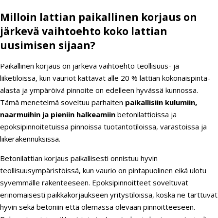
Milloin lattian paikallinen korjaus on
järkevä vaihtoehto koko lattian
uusimisen sijaan?
Paikallinen korjaus on järkevä vaihtoehto teollisuus- ja
liiketiloissa, kun vauriot kattavat alle 20 % lattian kokonaispinta-
alasta ja ympäröivä pinnoite on edelleen hyvässä kunnossa.
Tämä menetelmä soveltuu parhaiten
paikallisiin kulumiin,
naarmuihin ja pieniin halkeamiin
betonilattioissa ja
epoksipinnoitetuissa pinnoissa tuotantotiloissa, varastoissa ja
liikerakennuksissa.
Betonilattian korjaus paikallisesti onnistuu hyvin
teollisuusympäristöissä, kun vaurio on pintapuolinen eikä ulotu
syvemmälle rakenteeseen. Epoksipinnoitteet soveltuvat
erinomaisesti paikkakorjaukseen yritystiloissa, koska ne tarttuvat
hyvin sekä betoniin että olemassa olevaan pinnoitteeseen.