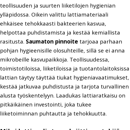
teollisuuden ja suurten liiketilojen hygienian
ylläpidossa. Oikein valittu lattiamateriaali
ehkäisee tehokkaasti bakteerien kasvua,
helpottaa puhdistamista ja kestää kemiallista
rasitusta.
Saumaton pinnoite
tarjoaa parhaan
pohjan hygieenisille olosuhteille, sillä se ei anna
mikrobeille kasvupaikkoja. Teollisuudessa,
toimistotiloissa, liiketiloissa ja tuotantolaitoksissa
lattian täytyy täyttää tiukat hygieniavaatimukset,
kestää jatkuvaa puhdistusta ja tarjota turvallinen
alusta työskentelyyn. Laadukas lattiaratkaisu on
pitkäikäinen investointi, joka tukee
liiketoiminnan puhtautta ja tehokkuutta.