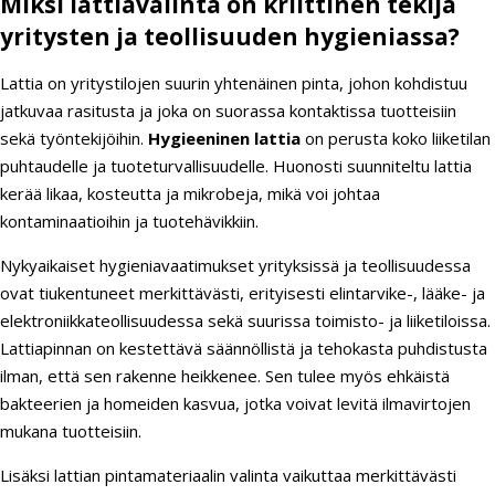
Miksi lattiavalinta on kriittinen tekijä
yritysten ja teollisuuden hygieniassa?
Lattia on yritystilojen suurin yhtenäinen pinta, johon kohdistuu
jatkuvaa rasitusta ja joka on suorassa kontaktissa tuotteisiin
sekä työntekijöihin.
Hygieeninen lattia
on perusta koko liiketilan
puhtaudelle ja tuoteturvallisuudelle. Huonosti suunniteltu lattia
kerää likaa, kosteutta ja mikrobeja, mikä voi johtaa
kontaminaatioihin ja tuotehävikkiin.
Nykyaikaiset hygieniavaatimukset yrityksissä ja teollisuudessa
ovat tiukentuneet merkittävästi, erityisesti elintarvike-, lääke- ja
elektroniikkateollisuudessa sekä suurissa toimisto- ja liiketiloissa.
Lattiapinnan on kestettävä säännöllistä ja tehokasta puhdistusta
ilman, että sen rakenne heikkenee. Sen tulee myös ehkäistä
bakteerien ja homeiden kasvua, jotka voivat levitä ilmavirtojen
mukana tuotteisiin.
Lisäksi lattian pintamateriaalin valinta vaikuttaa merkittävästi