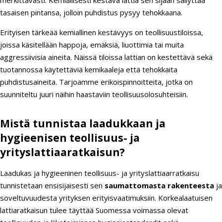
merkittävästi. Kemiallisesti kestävä lattia sen sijaan säilyttää
tasaisen pintansa, jolloin puhdistus pysyy tehokkaana.
Erityisen tärkeää kemiallinen kestävyys on teollisuustiloissa,
joissa käsitellään happoja, emäksiä, liuottimia tai muita
aggressiivisia aineita. Näissä tiloissa lattian on kestettävä sekä
tuotannossa käytettäviä kemikaaleja että tehokkaita
puhdistusaineita. Tarjoamme erikoispinnoitteita, jotka on
suunniteltu juuri näihin haastaviin teollisuusolosuhteisiin.
Mistä tunnistaa laadukkaan ja
hygieenisen teollisuus- ja
yrityslattiaaratkaisun?
Laadukas ja hygieeninen teollisuus- ja yrityslattiaarratkaisu
tunnistetaan ensisijaisesti sen
saumattomasta rakenteesta
ja
soveltuvuudesta yrityksen erityisvaatimuksiin. Korkealaatuisen
lattiaratkaisun tulee täyttää Suomessa voimassa olevat