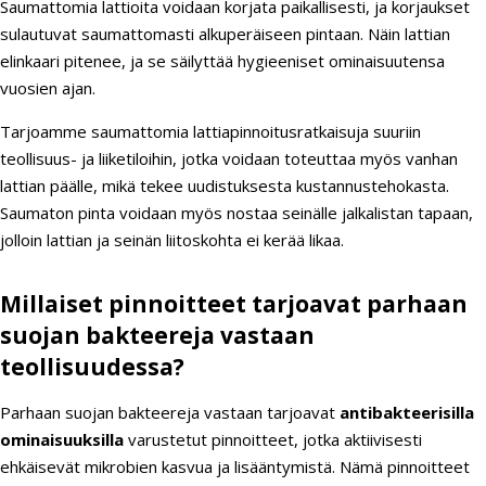
Saumattomia lattioita voidaan korjata paikallisesti, ja korjaukset
sulautuvat saumattomasti alkuperäiseen pintaan. Näin lattian
elinkaari pitenee, ja se säilyttää hygieeniset ominaisuutensa
vuosien ajan.
Tarjoamme saumattomia lattiapinnoitusratkaisuja suuriin
teollisuus- ja liiketiloihin, jotka voidaan toteuttaa myös vanhan
lattian päälle, mikä tekee uudistuksesta kustannustehokasta.
Saumaton pinta voidaan myös nostaa seinälle jalkalistan tapaan,
jolloin lattian ja seinän liitoskohta ei kerää likaa.
Millaiset pinnoitteet tarjoavat parhaan
suojan bakteereja vastaan
teollisuudessa?
Parhaan suojan bakteereja vastaan tarjoavat
antibakteerisilla
ominaisuuksilla
varustetut pinnoitteet, jotka aktiivisesti
ehkäisevät mikrobien kasvua ja lisääntymistä. Nämä pinnoitteet