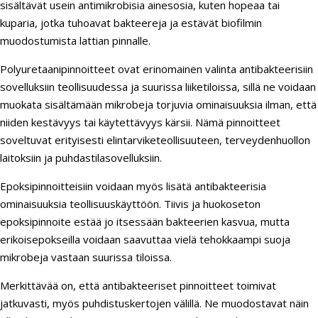
sisältävät usein antimikrobisia ainesosia, kuten hopeaa tai
kuparia, jotka tuhoavat bakteereja ja estävät biofilmin
muodostumista lattian pinnalle.
Polyuretaanipinnoitteet ovat erinomainen valinta antibakteerisiin
sovelluksiin teollisuudessa ja suurissa liiketiloissa, sillä ne voidaan
muokata sisältämään mikrobeja torjuvia ominaisuuksia ilman, että
niiden kestävyys tai käytettävyys kärsii. Nämä pinnoitteet
soveltuvat erityisesti elintarviketeollisuuteen, terveydenhuollon
laitoksiin ja puhdastilasovelluksiin.
Epoksipinnoitteisiin voidaan myös lisätä antibakteerisia
ominaisuuksia teollisuuskäyttöön. Tiivis ja huokoseton
epoksipinnoite estää jo itsessään bakteerien kasvua, mutta
erikoisepokseilla voidaan saavuttaa vielä tehokkaampi suoja
mikrobeja vastaan suurissa tiloissa.
Merkittävää on, että antibakteeriset pinnoitteet toimivat
jatkuvasti, myös puhdistuskertojen välillä. Ne muodostavat näin