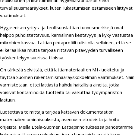
teollisuuden ja liiketoiminnan hygieniastandardit sekä
turvallisuusmääräykset, kuten liukastumisen estämiseen liittyvät
vaatimukset.
Hygieenisen yritys- ja teollisuuslattian tunnusmerkkejä ovat
helppo puhdistettavuus, kemiallinen kestävyys ja kyky vastustaa
mikrobien kasvua. Lattian pintaprofiili tulisi olla sellainen, että se
ei kerää likaa mutta tarjoaa riittävän pitävyyden turvalliseen
työskentelyyn suurissa tiloissa.
On tärkeää selvittää, että lattiamateriaali on M1-luokiteltu ja
täyttää Suomen rakentamismääräyskokoelman vaatimukset. Näin
varmistetaan, ettei lattiasta haihdu haitallisia aineita, jotka
voisivat kontaminoida tuotteita tai vaikuttaa työympäristön
laatuun.
Luotettava toimittaja tarjoaa kattavan dokumentaation
materiaalien ominaisuuksista, asennusmetodeista ja hoito-
ohjeista. Meillä Etelä-Suomen Lattiapinnoituksessa panostamme
kokonaisvaltaiseen palveluun, jossa huomioidaan yrityksen