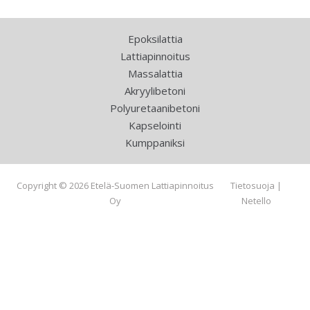
Epoksilattia
Lattiapinnoitus
Massalattia
Akryylibetoni
Polyuretaanibetoni
Kapselointi
Kumppaniksi
Copyright © 2026 Etelä-Suomen Lattiapinnoitus
Tietosuoja
|
Oy
Netello