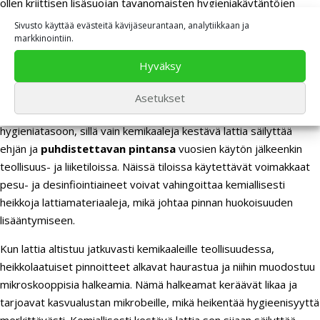
ollen kriittisen lisäsuojan tavanomaisten hygieniakäytäntöjen
rinnalle, erityisesti korkean hygienian teollisuus- ja liiketiloissa.
Sivusto käyttää evästeitä kävijäseurantaan, analytiikkaan ja
markkinointiin.
Kuinka kemiallinen kestävyys vaikuttaa
Hyväksy
lattian hygieniatasoon teollisuudessa?
Asetukset
Kemiallinen kestävyys on suoraan yhteydessä lattian
hygieniatasoon, sillä vain kemikaaleja kestävä lattia säilyttää
ehjän ja
puhdistettavan pintansa
vuosien käytön jälkeenkin
teollisuus- ja liiketiloissa. Näissä tiloissa käytettävät voimakkaat
pesu- ja desinfiointiaineet voivat vahingoittaa kemiallisesti
heikkoja lattiamateriaaleja, mikä johtaa pinnan huokoisuuden
lisääntymiseen.
Kun lattia altistuu jatkuvasti kemikaaleille teollisuudessa,
heikkolaatuiset pinnoitteet alkavat haurastua ja niihin muodostuu
mikroskooppisia halkeamia. Nämä halkeamat keräävät likaa ja
tarjoavat kasvualustan mikrobeille, mikä heikentää hygieenisyyttä