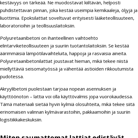
kestävyys on tärkeää. Ne muodostavat kiiltävän, helposti
puhdistettavan pinnan, joka kestää useimpia kemikaaleja, öljyjä ja
liuottimia. Epoksilattiat soveltuvat erityisesti lääketeollisuuteen,
laboratorioihin ja teollisuuslaitoksiin.
Polyuretaanibetoni on ihanteellinen vaihtoehto
elintarviketeollisuuteen ja suuriin tuotantolaitoksiin. Se kestää
äärimmäisiä lämpötilavaihteluita, happoja ja rasvaisia aineita.
Polyuretaanibetonilattiat joustavat hieman, mikä tekee niistä
miellyttäviä seisomatyössä ja vähentää astioiden rikkoutumista
pudotessa.
Akryylibetoni puolestaan tarjoaa nopean asennuksen ja
käyttöönoton – lattia voi olla käyttövalmis jopa vuorokaudessa.
Tämä materiaali sietää hyvin kylmiä olosuhteita, mikä tekee siitä
erinomaisen valinnan kylmävarastoihin, pakkaamoihin ja suuriin
logistiikkakeskuksiin.
Miten saumattomat lattiat edistävät