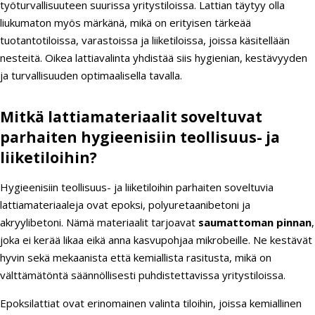
työturvallisuuteen suurissa yritystiloissa. Lattian täytyy olla
liukumaton myös märkänä, mikä on erityisen tärkeää
tuotantotiloissa, varastoissa ja liiketiloissa, joissa käsitellään
nesteitä. Oikea lattiavalinta yhdistää siis hygienian, kestävyyden
ja turvallisuuden optimaalisella tavalla.
Mitkä lattiamateriaalit soveltuvat
parhaiten hygieenisiin teollisuus- ja
liiketiloihin?
Hygieenisiin teollisuus- ja liiketiloihin parhaiten soveltuvia
lattiamateriaaleja ovat epoksi, polyuretaanibetoni ja
akryylibetoni. Nämä materiaalit tarjoavat
saumattoman pinnan
,
joka ei kerää likaa eikä anna kasvupohjaa mikrobeille. Ne kestävät
hyvin sekä mekaanista että kemiallista rasitusta, mikä on
välttämätöntä säännöllisesti puhdistettavissa yritystiloissa.
Epoksilattiat ovat erinomainen valinta tiloihin, joissa kemiallinen