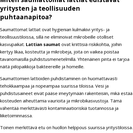
yritysten ja teollisuuden
puhtaanapitoa?
Saumattomat lattiat ovat hygienian kulmakivi yritys- ja
teollisuustiloissa, sillä ne eliminoivat mikrobeille otolliset
kasvupaikat.
Lattian saumat
ovat kriittisiä riskikohtia, joihin
kertyy likaa, kosteutta ja mikrobeja, joita on vaikea poistaa
tavanomaisilla puhdistusmenetelmillä. Yhtenäinen pinta ei tarjoa
näitä piilopaikkoja bakteereille ja homeille.
Saumattomien lattioiden puhdistaminen on huomattavasti
tehokkaampaa ja nopeampaa suurissa tiloissa. Vesi ja
puhdistusaineet eivät pääse imeytymään rakenteisiin, mikä estää
kosteuden aiheuttamia vaurioita ja mikrobikasvustoja. Tämä
vähentää merkittävästi kontaminaatioriskiä tuotannossa ja
liiketoiminnassa.
Toinen merkittävä etu on huollon helppous suurissa yritystiloissa.