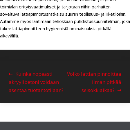
toimialan erityisvaatimukset ja tarjotaan niihin parhaiten
soveltuva lattiapinnoitusratkaisu suuriin teollisuus- ja liiketiloihin.
Autamme myös laatimaan tehokkaan puhdistussuunnitelman, joka
tukee lattiapinnoitteen hygieenisiä ominaisuuksia pitkällä
aikavälillä.
A
Kuinka nopeasti
Voiko lattian pinnoittaa
r
akryylibetoni voidaan
ilman pitkää
t
asentaa tuotantotilaan?
seisokkiaikaa?
i
k
k
e