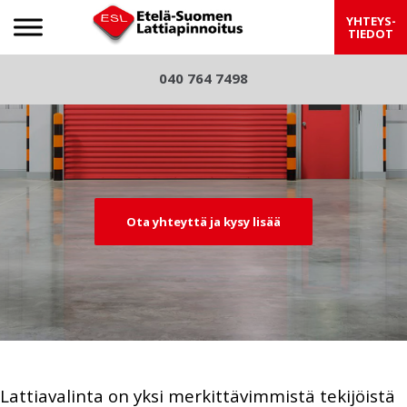
Etelä-Suomen Lattiapinnoitus
YHTEYS-
TIEDOT
S
040 764 7498
Pre
Nex
k
viou
t
i
p
s
t
o
c
Ota yhteyttä ja kysy lisää
o
n
t
e
n
t
Lattiavalinta on yksi merkittävimmistä tekijöistä