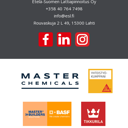
l
Etelä-Suomen Lattiapinnoitus Oy
+358 40 764 7498
i
info@esl.fi
e
Rouvaskuja 2 L 49, 15300 Lahti
n
s
e
l
a
u
s